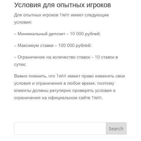
Условия для опытных игроков
Для опытных игроков 1win имеет следующие
условия:
– Минимальный депозит – 10 000 рублей;
– Максимум ставки – 100 000 рублей;
– Ограничение на количество ставок – 10 ставок в
сутки;
Важно помнить, что 1win имеет право изменять свои
условия и ограничения в любое время, поэтому
клиенты должны регулярно проверять условия и
ограничения на официальном сайте 1win.