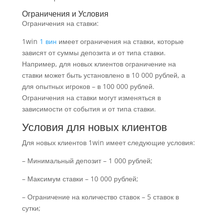
Ограничения и Условия
Ограничения на ставки:
1win
1 вин
имеет ограничения на ставки, которые
зависят от суммы депозита и от типа ставки.
Например, для новых клиентов ограничение на
ставки может быть установлено в 10 000 рублей, а
для опытных игроков – в 100 000 рублей.
Ограничения на ставки могут изменяться в
зависимости от события и от типа ставки.
Условия для новых клиентов
Для новых клиентов 1win имеет следующие условия:
– Минимальный депозит – 1 000 рублей;
– Максимум ставки – 10 000 рублей;
– Ограничение на количество ставок – 5 ставок в
сутки;