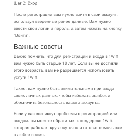
Шаг 2: Вход
После регистрации вам нужно войти в свой аккаунт,
используя введенные ранее данные. Вам нужно
ввести свой логин и пароль, а затем нажать на кнопку
“Войти”.
Важные советы
Важно помнить, что для регистрации и входа в 1win
вам нужно быть старше 18 лет. Если вы не достигли
этого возраста, вам не разрешается использовать
услуги 1win.
Также, вам нужно быть внимательными при вводе
своих личных данных, чтобы избежать ошибок и
обеспечить безопасность вашего аккаунта.
Если у вас возникнут проблемы с регистрацией или
входом, вы можете обратиться к поддержке 1win,
которая работает круглосуточно и готовит помочь вам
в любое время.