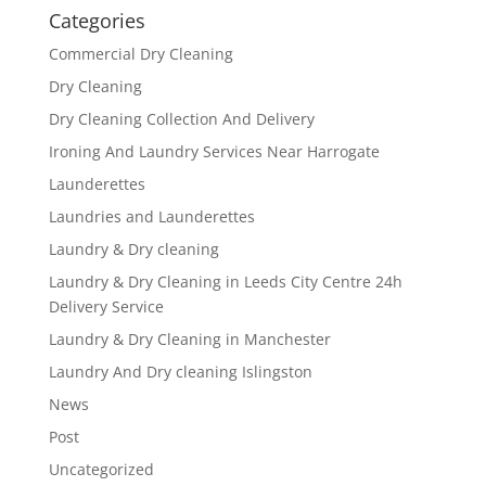
Categories
Commercial Dry Cleaning
Dry Cleaning
Dry Cleaning Collection And Delivery
Ironing And Laundry Services Near Harrogate
Launderettes
Laundries and Launderettes
Laundry & Dry cleaning
Laundry & Dry Cleaning in Leeds City Centre 24h
Delivery Service
Laundry & Dry Cleaning in Manchester
Laundry And Dry cleaning Islingston
News
Post
Uncategorized