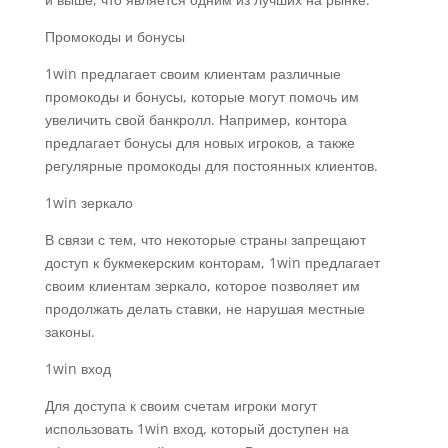
Промокоды и бонусы
1win предлагает своим клиентам различные
промокоды и бонусы, которые могут помочь им
увеличить свой банкролл. Например, контора
предлагает бонусы для новых игроков, а также
регулярные промокоды для постоянных клиентов.
1win зеркало
В связи с тем, что некоторые страны запрещают
доступ к букмекерским конторам, 1win предлагает
своим клиентам зеркало, которое позволяет им
продолжать делать ставки, не нарушая местные
законы.
1win вход
Для доступа к своим счетам игроки могут
использовать 1win вход, который доступен на