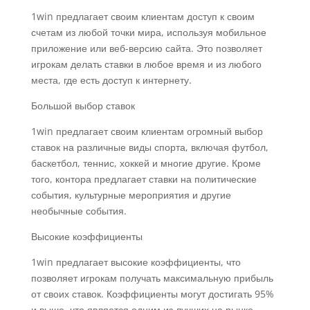
1win предлагает своим клиентам доступ к своим
счетам из любой точки мира, используя мобильное
приложение или веб-версию сайта. Это позволяет
игрокам делать ставки в любое время и из любого
места, где есть доступ к интернету.
Большой выбор ставок
1win предлагает своим клиентам огромный выбор
ставок на различные виды спорта, включая футбол,
баскетбол, теннис, хоккей и многие другие. Кроме
того, контора предлагает ставки на политические
события, культурные мероприятия и другие
необычные события.
Высокие коэффициенты
1win предлагает высокие коэффициенты, что
позволяет игрокам получать максимальную прибыль
от своих ставок. Коэффициенты могут достигать 95%
и выше, что является одним из лучших на рынке.