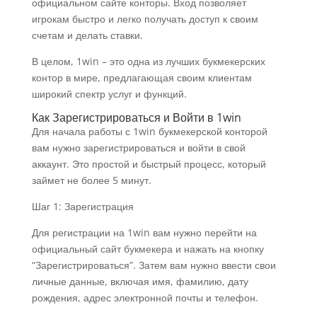
официальном сайте конторы. Вход позволяет
игрокам быстро и легко получать доступ к своим
счетам и делать ставки.
В целом, 1win – это одна из лучших букмекерских
контор в мире, предлагающая своим клиентам
широкий спектр услуг и функций.
Как Зарегистрироваться и Войти в 1win
Для начала работы с 1win букмекерской конторой
вам нужно зарегистрироваться и войти в свой
аккаунт. Это простой и быстрый процесс, который
займет не более 5 минут.
Шаг 1: Зарегистрация
Для регистрации на 1win вам нужно перейти на
официальный сайт букмекера и нажать на кнопку
“Зарегистрироваться”. Затем вам нужно ввести свои
личные данные, включая имя, фамилию, дату
рождения, адрес электронной почты и телефон.