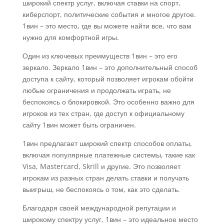
широкий спектр услуг, включая ставки на спорт,
киберспорт, политические события и многое другое.
1вин – это место, где вы можете найти все, что вам
нужно для комфортной игры.
Один из ключевых преимуществ 1вин – это его
зеркало. Зеркало 1вин – это дополнительный способ
доступа к сайту, который позволяет игрокам обойти
любые ограничения и продолжать играть, не
беспокоясь о блокировкой. Это особенно важно для
игроков из тех стран, где доступ к официальному
сайту 1вин может быть ограничен.
1вин предлагает широкий спектр способов оплаты,
включая популярные платежные системы, такие как
Visa, Mastercard, Skrill и другие. Это позволяет
игрокам из разных стран делать ставки и получать
выигрыш, не беспокоясь о том, как это сделать.
Благодаря своей международной репутации и
широкому спектру услуг, 1вин – это идеальное место