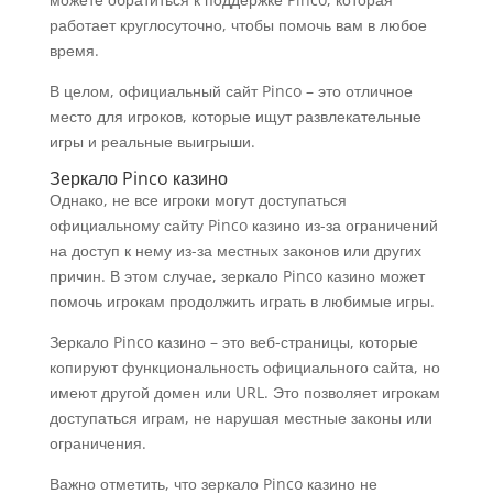
работает круглосуточно, чтобы помочь вам в любое
время.
В целом, официальный сайт Pinco – это отличное
место для игроков, которые ищут развлекательные
игры и реальные выигрыши.
Зеркало Pinco казино
Однако, не все игроки могут доступаться
официальному сайту Pinco казино из-за ограничений
на доступ к нему из-за местных законов или других
причин. В этом случае, зеркало Pinco казино может
помочь игрокам продолжить играть в любимые игры.
Зеркало Pinco казино – это веб-страницы, которые
копируют функциональность официального сайта, но
имеют другой домен или URL. Это позволяет игрокам
доступаться играм, не нарушая местные законы или
ограничения.
Важно отметить, что зеркало Pinco казино не