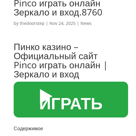
Pinco играть онлайн
Зеркало и вход.8760
by
thedoorstep
|
Nov 24, 2025
|
News
Пинко казино –
Официальный сайт
Pinco играть онлайн |
Зеркало и вход
▶️
ИГРАТЬ
Содержимое