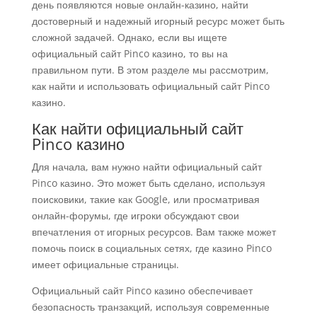
день появляются новые онлайн-казино, найти
достоверный и надежный игорный ресурс может быть
сложной задачей. Однако, если вы ищете
официальный сайт Pinco казино, то вы на
правильном пути. В этом разделе мы рассмотрим,
как найти и использовать официальный сайт Pinco
казино.
Как найти официальный сайт
Pinco казино
Для начала, вам нужно найти официальный сайт
Pinco казино. Это может быть сделано, используя
поисковики, такие как Google, или просматривая
онлайн-форумы, где игроки обсуждают свои
впечатления от игорных ресурсов. Вам также может
помочь поиск в социальных сетях, где казино Pinco
имеет официальные страницы.
Официальный сайт Pinco казино обеспечивает
безопасность транзакций, используя современные