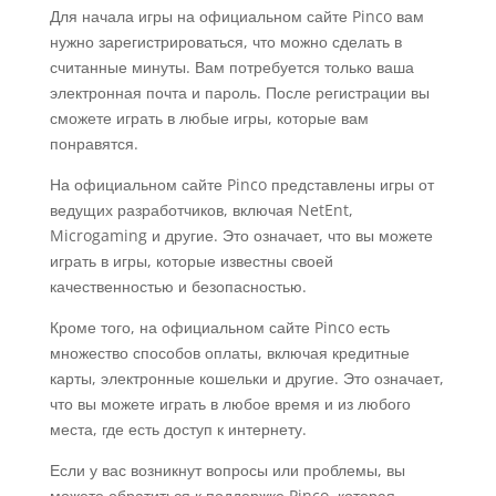
Для начала игры на официальном сайте Pinco вам
нужно зарегистрироваться, что можно сделать в
считанные минуты. Вам потребуется только ваша
электронная почта и пароль. После регистрации вы
сможете играть в любые игры, которые вам
понравятся.
На официальном сайте Pinco представлены игры от
ведущих разработчиков, включая NetEnt,
Microgaming и другие. Это означает, что вы можете
играть в игры, которые известны своей
качественностью и безопасностью.
Кроме того, на официальном сайте Pinco есть
множество способов оплаты, включая кредитные
карты, электронные кошельки и другие. Это означает,
что вы можете играть в любое время и из любого
места, где есть доступ к интернету.
Если у вас возникнут вопросы или проблемы, вы
можете обратиться к поддержке Pinco, которая