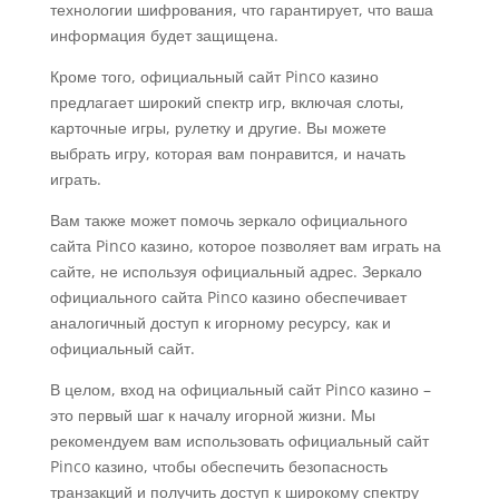
технологии шифрования, что гарантирует, что ваша
информация будет защищена.
Кроме того, официальный сайт Pinco казино
предлагает широкий спектр игр, включая слоты,
карточные игры, рулетку и другие. Вы можете
выбрать игру, которая вам понравится, и начать
играть.
Вам также может помочь зеркало официального
сайта Pinco казино, которое позволяет вам играть на
сайте, не используя официальный адрес. Зеркало
официального сайта Pinco казино обеспечивает
аналогичный доступ к игорному ресурсу, как и
официальный сайт.
В целом, вход на официальный сайт Pinco казино –
это первый шаг к началу игорной жизни. Мы
рекомендуем вам использовать официальный сайт
Pinco казино, чтобы обеспечить безопасность
транзакций и получить доступ к широкому спектру