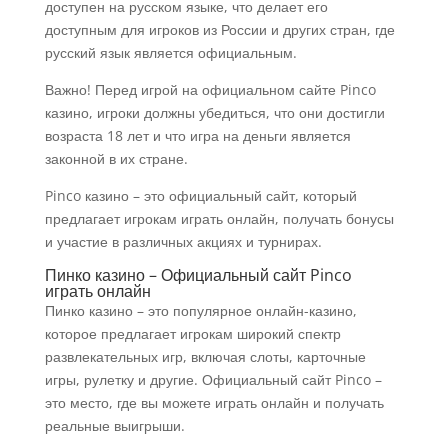
доступен на русском языке, что делает его
доступным для игроков из России и других стран, где
русский язык является официальным.
Важно! Перед игрой на официальном сайте Pinco
казино, игроки должны убедиться, что они достигли
возраста 18 лет и что игра на деньги является
законной в их стране.
Pinco казино – это официальный сайт, который
предлагает игрокам играть онлайн, получать бонусы
и участие в различных акциях и турнирах.
Пинко казино – Официальный сайт Pinco
играть онлайн
Пинко казино – это популярное онлайн-казино,
которое предлагает игрокам широкий спектр
развлекательных игр, включая слоты, карточные
игры, рулетку и другие. Официальный сайт Pinco –
это место, где вы можете играть онлайн и получать
реальные выигрыши.