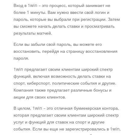
Вход в 1win – это процесс, который занимает не
более 1 минуты. Вам нужно ввести свой логин и
пароль, которые вы выбрали при регистрации. Затем
вы сможете начать делать ставки и просматривать
результаты матчей.
Если вы забыли свой пароль, вы можете его
восстановить, перейдя на страницу восстановления
пароля.
1win предлагает своим клиентам широкий спектр
функций, включая возможность делать ставки на
спорт, киберспорт, политические события и другие.
Компания также предлагает различные бонусы и
акции для своих клиентов.
В целом, 1win – это отличная букмекерская контора,
которая предлагает своим клиентам широкий спектр
услуг и функций для ставок на спорт и другие
события. Если вы еще не зарегистрировались в 1win,