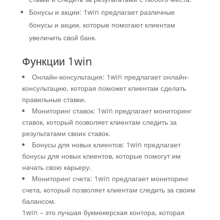
Бонусы и акции: 1win предлагает различные
бонусы и акции, которые помогают клиентам
увеличить свой банк.
Функции 1win
Онлайн-консультация: 1win предлагает онлайн-
консультацию, которая поможет клиентам сделать
правильные ставки.
Мониторинг ставок: 1win предлагает мониторинг
ставок, который позволяет клиентам следить за
результатами своих ставок.
Бонусы для новых клиентов: 1win предлагает
бонусы для новых клиентов, которые помогут им
начать свою карьеру.
Мониторинг счета: 1win предлагает мониторинг
счета, который позволяет клиентам следить за своим
балансом.
1win – это лучшая букмекерская контора, которая