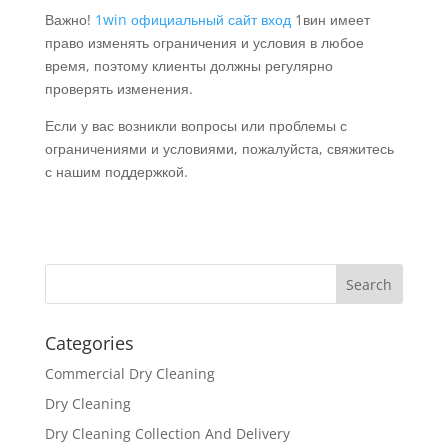
Важно!
1win официальный сайт вход
1вин имеет
право изменять ограничения и условия в любое
время, поэтому клиенты должны регулярно
проверять изменения.
Если у вас возникли вопросы или проблемы с
ограничениями и условиями, пожалуйста, свяжитесь
с нашим поддержкой.
Categories
Commercial Dry Cleaning
Dry Cleaning
Dry Cleaning Collection And Delivery