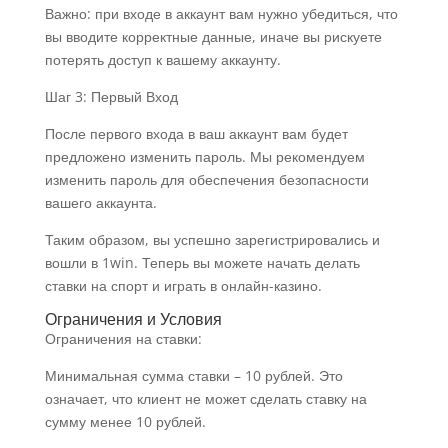
Важно: при входе в аккаунт вам нужно убедиться, что
вы вводите корректные данные, иначе вы рискуете
потерять доступ к вашему аккаунту.
Шаг 3: Первый Вход
После первого входа в ваш аккаунт вам будет
предложено изменить пароль. Мы рекомендуем
изменить пароль для обеспечения безопасности
вашего аккаунта.
Таким образом, вы успешно зарегистрировались и
вошли в 1win. Теперь вы можете начать делать
ставки на спорт и играть в онлайн-казино.
Ограничения и Условия
Ограничения на ставки:
Минимальная сумма ставки – 10 рублей. Это
означает, что клиент не может сделать ставку на
сумму менее 10 рублей.