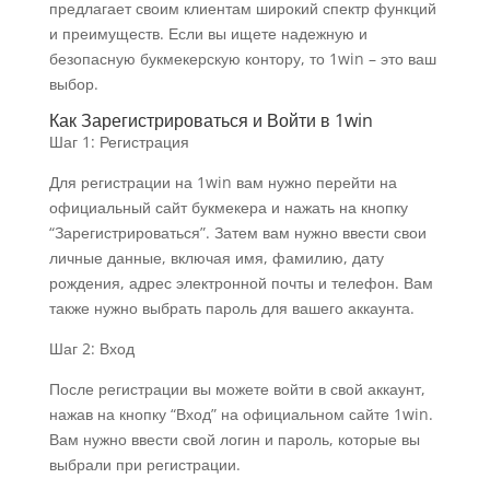
предлагает своим клиентам широкий спектр функций
и преимуществ. Если вы ищете надежную и
безопасную букмекерскую контору, то 1win – это ваш
выбор.
Как Зарегистрироваться и Войти в 1win
Шаг 1: Регистрация
Для регистрации на 1win вам нужно перейти на
официальный сайт букмекера и нажать на кнопку
“Зарегистрироваться”. Затем вам нужно ввести свои
личные данные, включая имя, фамилию, дату
рождения, адрес электронной почты и телефон. Вам
также нужно выбрать пароль для вашего аккаунта.
Шаг 2: Вход
После регистрации вы можете войти в свой аккаунт,
нажав на кнопку “Вход” на официальном сайте 1win.
Вам нужно ввести свой логин и пароль, которые вы
выбрали при регистрации.