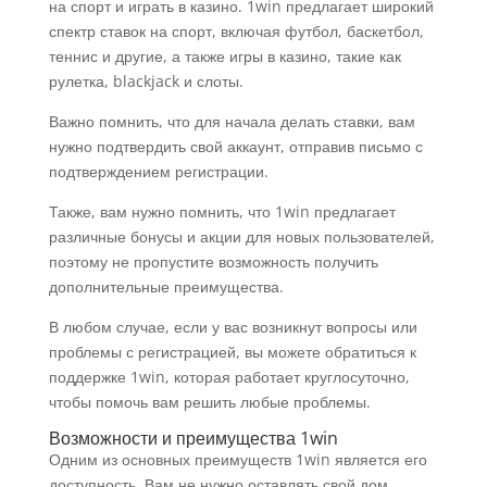
на спорт и играть в казино. 1win предлагает широкий
спектр ставок на спорт, включая футбол, баскетбол,
теннис и другие, а также игры в казино, такие как
рулетка, blackjack и слоты.
Важно помнить, что для начала делать ставки, вам
нужно подтвердить свой аккаунт, отправив письмо с
подтверждением регистрации.
Также, вам нужно помнить, что 1win предлагает
различные бонусы и акции для новых пользователей,
поэтому не пропустите возможность получить
дополнительные преимущества.
В любом случае, если у вас возникнут вопросы или
проблемы с регистрацией, вы можете обратиться к
поддержке 1win, которая работает круглосуточно,
чтобы помочь вам решить любые проблемы.
Возможности и преимущества 1win
Одним из основных преимуществ 1win является его
доступность. Вам не нужно оставлять свой дом,