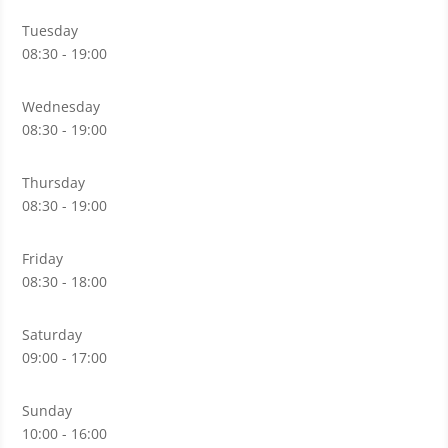
Tuesday
08:30 - 19:00
Wednesday
08:30 - 19:00
Thursday
08:30 - 19:00
Friday
08:30 - 18:00
Saturday
09:00 - 17:00
Sunday
10:00 - 16:00