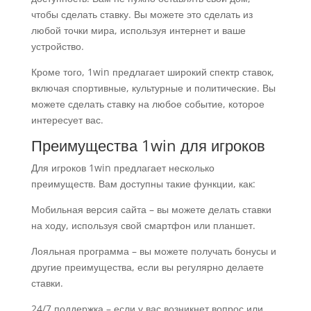
чтобы сделать ставку. Вы можете это сделать из
любой точки мира, используя интернет и ваше
устройство.
Кроме того, 1win предлагает широкий спектр ставок,
включая спортивные, культурные и политические. Вы
можете сделать ставку на любое событие, которое
интересует вас.
Преимущества 1win для игроков
Для игроков 1win предлагает несколько
преимуществ. Вам доступны такие функции, как:
Мобильная версия сайта – вы можете делать ставки
на ходу, используя свой смартфон или планшет.
Лояльная программа – вы можете получать бонусы и
другие преимущества, если вы регулярно делаете
ставки.
24/7 поддержка – если у вас возникнет вопрос или