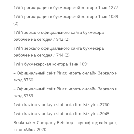
1win регистрация в букмекерской конторе 1вин.1277
1win регистрация в букмекерской конторе 1вин.1039
(2)
1win зеркало официального сайта букмекера
рабочее на сегодня.1942 (2)
1win зеркало официального сайта букмекера
рабочее на сегодня.1744 (2)
1win букмекерская контора 1вин.1091
– Официальный сайт Pinco играть онлайн Зеркало и
вход.8760
– Официальный сайт Pinco играть онлайн Зеркало и
вход.8759
1win kazino v onlayn slotlarda limitsiz ylnc.2760
1win kazino v onlayn slotlarda limitsiz ylnc.2045
Bookmaker Company Betshop – κριτική της επίσημης
ιστοσελίδας 2020