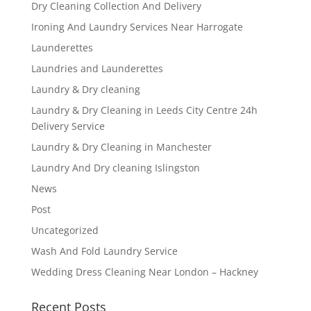
Dry Cleaning Collection And Delivery
Ironing And Laundry Services Near Harrogate
Launderettes
Laundries and Launderettes
Laundry & Dry cleaning
Laundry & Dry Cleaning in Leeds City Centre 24h
Delivery Service
Laundry & Dry Cleaning in Manchester
Laundry And Dry cleaning Islingston
News
Post
Uncategorized
Wash And Fold Laundry Service
Wedding Dress Cleaning Near London – Hackney
Recent Posts