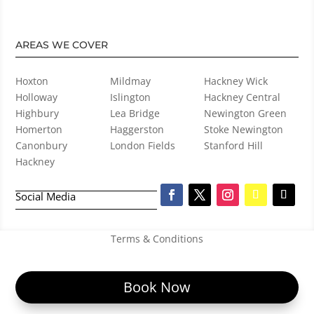
AREAS WE COVER
Hoxton
Mildmay
Hackney Wick
Holloway
Islington
Hackney Central
Highbury
Lea Bridge
Newington Green
Homerton
Haggerston
Stoke Newington
Canonbury
London Fields
Stanford Hill
Hackney
Social Media
Terms & Conditions
Book Now