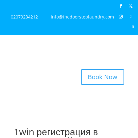
02079234212
info@thedoorsteplaundry.com
Book Now
1win регистрация в