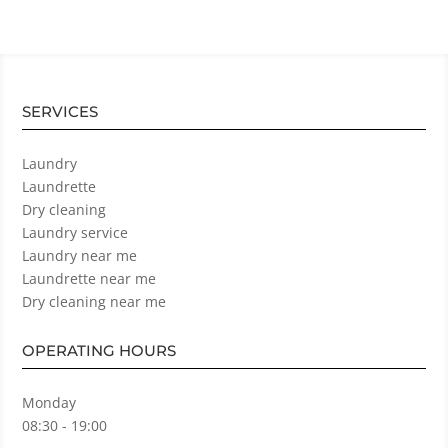
SERVICES
Laundry
Laundrette
Dry cleaning
Laundry service
Laundry near me
Laundrette near me
Dry cleaning near me
OPERATING HOURS
Monday
08:30 - 19:00