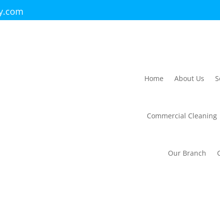
ry.com
Home
About Us
S
Commercial Cleaning
Our Branch