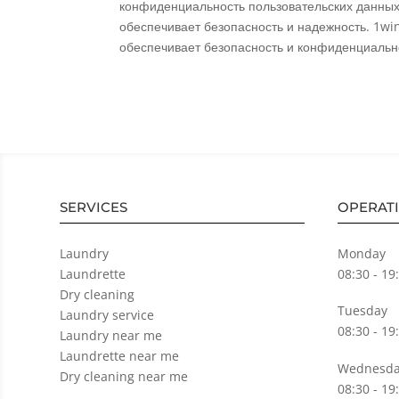
конфиденциальность пользовательских данных.
обеспечивает безопасность и надежность. 1wi
обеспечивает безопасность и конфиденциальн
SERVICES
OPERAT
Laundry
Monday
Laundrette
08:30 - 19
Dry cleaning
Tuesday
Laundry service
08:30 - 19
Laundry near me
Laundrette near me
Wednesda
Dry cleaning near me
08:30 - 19