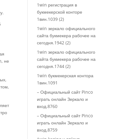
1win регистрация в
букмекерской конторе
у.
1вин.1039 (2)
б
1win зеркало официального
сайта букмекера рабочее на
сегодня.1942 (2)
1win зеркало официального
ая
сайта букмекера рабочее на
n, не
сегодня.1744 (2)
1win букмекерская контора
ых,
1вин.1091
 том,
– Официальный сайт Pinco
играть онлайн Зеркало и
оляет
вход.8760
стро
– Официальный сайт Pinco
играть онлайн Зеркало и
вход.8759