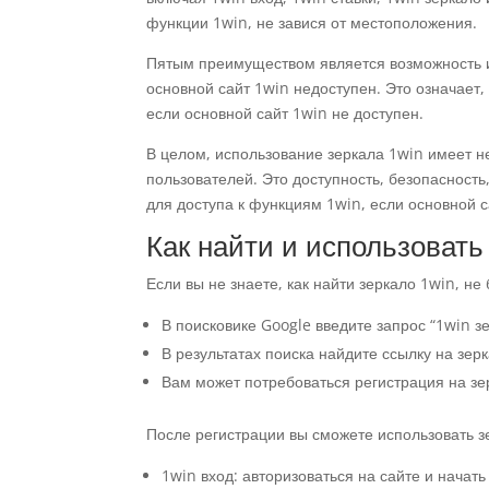
функции 1win, не завися от местоположения.
Пятым преимуществом является возможность и
основной сайт 1win недоступен. Это означает,
если основной сайт 1win не доступен.
В целом, использование зеркала 1win имеет 
пользователей. Это доступность, безопасность
для доступа к функциям 1win, если основной с
Как найти и использовать
Если вы не знаете, как найти зеркало 1win, не
В поисковике Google введите запрос “1win з
В результатах поиска найдите ссылку на зер
Вам может потребоваться регистрация на зер
После регистрации вы сможете использовать з
1win вход: авторизоваться на сайте и начать 