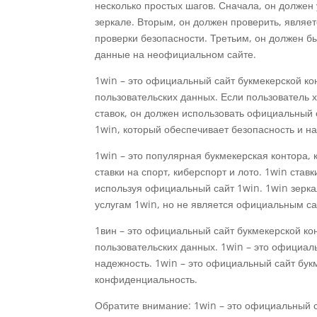
несколько простых шагов. Сначала, он должен 
зеркале. Вторым, он должен проверить, являе
проверки безопасности. Третьим, он должен б
данные на неофициальном сайте.
1win – это официальный сайт букмекерской ко
пользовательских данных. Если пользователь 
ставок, он должен использовать официальный с
1win, который обеспечивает безопасность и н
1win – это популярная букмекерская контора, 
ставки на спорт, киберспорт и лото. 1win ставк
используя официальный сайт 1win. 1win зеркал
услугам 1win, но не является официальным са
1вин – это официальный сайт букмекерской ко
пользовательских данных. 1win – это официал
надежность. 1win – это официальный сайт бук
конфиденциальность.
Обратите внимание: 1win – это официальный с