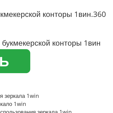
укмекерской конторы 1вин.360
 букмекерской конторы 1вин
ТЬ
я зеркала 1win
ркало 1win
использования зеркала 1win