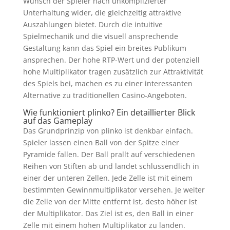
Wunsch der Spieler nach unkomplizierter
Unterhaltung wider, die gleichzeitig attraktive
Auszahlungen bietet. Durch die intuitive
Spielmechanik und die visuell ansprechende
Gestaltung kann das Spiel ein breites Publikum
ansprechen. Der hohe RTP-Wert und der potenziell
hohe Multiplikator tragen zusätzlich zur Attraktivität
des Spiels bei, machen es zu einer interessanten
Alternative zu traditionellen Casino-Angeboten.
Wie funktioniert plinko? Ein detaillierter Blick
auf das Gameplay
Das Grundprinzip von plinko ist denkbar einfach.
Spieler lassen einen Ball von der Spitze einer
Pyramide fallen. Der Ball prallt auf verschiedenen
Reihen von Stiften ab und landet schlussendlich in
einer der unteren Zellen. Jede Zelle ist mit einem
bestimmten Gewinnmultiplikator versehen. Je weiter
die Zelle von der Mitte entfernt ist, desto höher ist
der Multiplikator. Das Ziel ist es, den Ball in einer
Zelle mit einem hohen Multiplikator zu landen.