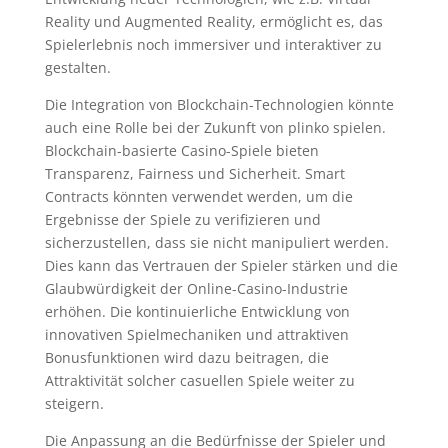
Reality und Augmented Reality, ermöglicht es, das
Spielerlebnis noch immersiver und interaktiver zu
gestalten.
Die Integration von Blockchain-Technologien könnte
auch eine Rolle bei der Zukunft von plinko spielen.
Blockchain-basierte Casino-Spiele bieten
Transparenz, Fairness und Sicherheit. Smart
Contracts könnten verwendet werden, um die
Ergebnisse der Spiele zu verifizieren und
sicherzustellen, dass sie nicht manipuliert werden.
Dies kann das Vertrauen der Spieler stärken und die
Glaubwürdigkeit der Online-Casino-Industrie
erhöhen. Die kontinuierliche Entwicklung von
innovativen Spielmechaniken und attraktiven
Bonusfunktionen wird dazu beitragen, die
Attraktivität solcher casuellen Spiele weiter zu
steigern.
Die Anpassung an die Bedürfnisse der Spieler und