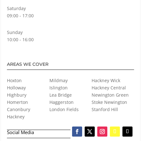
Saturday
09:00 - 17:00
Sunday
10:00 - 16:00
AREAS WE COVER
Hoxton
Mildmay
Hackney Wick
Holloway
Islington
Hackney Central
Highbury
Lea Bridge
Newington Green
Homerton
Haggerston
Stoke Newington
Canonbury
London Fields
Stanford Hill
Hackney
Social Media