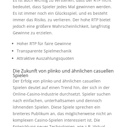
Es ist auch wichtig zu verstehen, dass der RTP nicht
bedeutet, dass Spieler jedes Mal gewinnen werden.
Es ist immer noch ein Glücksspiel, und es besteht
immer das Risiko, zu verlieren. Der hohe RTP bietet
jedoch eine größere Wahrscheinlichkeit, langfristig
Gewinne zu erzielen.
Hoher RTP für faire Gewinne
Transparente Spielmechanik
Attraktive Auszahlungsquoten
Die Zukunft von plinko und ähnlichen casuellen
Spielen
Der Erfolg von plinko und ähnlichen casuellen
Spielen deutet auf einen Trend hin, der sich in der
Online-Casino-Industrie durchsetzt. Spieler suchen
nach einfachen, unterhaltsamen und dennoch
lohnenden Spielen. Diese Spiele sprechen ein
breiteres Publikum an, das möglicherweise nicht an
komplexen Casino-Spielen interessiert ist. Die
Entwicklung neuer Technologien, wie z.B. Virtual