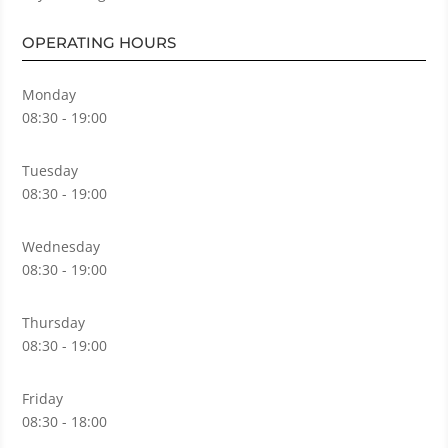
OPERATING HOURS
Monday
08:30 - 19:00
Tuesday
08:30 - 19:00
Wednesday
08:30 - 19:00
Thursday
08:30 - 19:00
Friday
08:30 - 18:00