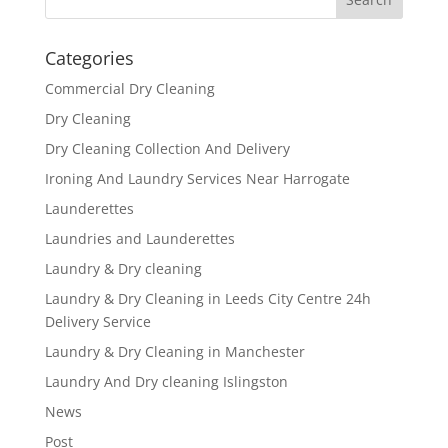
Categories
Commercial Dry Cleaning
Dry Cleaning
Dry Cleaning Collection And Delivery
Ironing And Laundry Services Near Harrogate
Launderettes
Laundries and Launderettes
Laundry & Dry cleaning
Laundry & Dry Cleaning in Leeds City Centre 24h
Delivery Service
Laundry & Dry Cleaning in Manchester
Laundry And Dry cleaning Islingston
News
Post