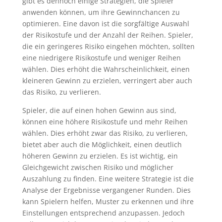
gibt es dennoch einige Strategien, die Spieler
anwenden können, um ihre Gewinnchancen zu
optimieren. Eine davon ist die sorgfältige Auswahl
der Risikostufe und der Anzahl der Reihen. Spieler,
die ein geringeres Risiko eingehen möchten, sollten
eine niedrigere Risikostufe und weniger Reihen
wählen. Dies erhöht die Wahrscheinlichkeit, einen
kleineren Gewinn zu erzielen, verringert aber auch
das Risiko, zu verlieren.
Spieler, die auf einen hohen Gewinn aus sind,
können eine höhere Risikostufe und mehr Reihen
wählen. Dies erhöht zwar das Risiko, zu verlieren,
bietet aber auch die Möglichkeit, einen deutlich
höheren Gewinn zu erzielen. Es ist wichtig, ein
Gleichgewicht zwischen Risiko und möglicher
Auszahlung zu finden. Eine weitere Strategie ist die
Analyse der Ergebnisse vergangener Runden. Dies
kann Spielern helfen, Muster zu erkennen und ihre
Einstellungen entsprechend anzupassen. Jedoch