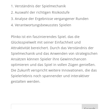
Verständnis der Spielmechanik
Auswahl der richtigen Risikostufe
Analyse der Ergebnisse vergangener Runden
Verantwortungsbewusstes Spielen
Plinko ist ein faszinierendes Spiel, das die
Glücksspielwelt mit seiner Einfachheit und
Attraktivität bereichert. Durch das Verständnis der
Spielmechanik und das Anwenden von strategischen
Ansätzen können Spieler ihre Gewinnchancen
optimieren und das Spiel in vollen Zügen genießen.
Die Zukunft verspricht weitere Innovationen, die das
Spielerlebnis noch spannender und interaktiver
gestalten werden.