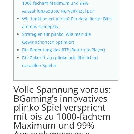
1000-fachem Maximum und 99%
Auszahlungsquote Nervenkitzel pur.
Wie funktioniert plinko? Ein detaillierter Blick
auf das Gameplay
Strategien für plinko: Wie man die
Gewinnchancen optimiert
Die Bedeutung des RTP (Return to Player)
Die Zukunft von plinko und ähnlichen
casuellen Spielen
Volle Spannung voraus:
BGaming’s innovatives
plinko Spiel verspricht
mit bis zu 1000-fachem
Maximum und 99%