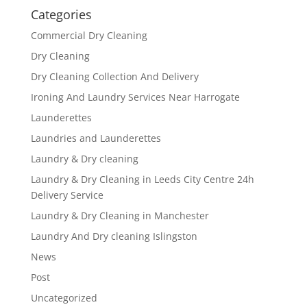
Categories
Commercial Dry Cleaning
Dry Cleaning
Dry Cleaning Collection And Delivery
Ironing And Laundry Services Near Harrogate
Launderettes
Laundries and Launderettes
Laundry & Dry cleaning
Laundry & Dry Cleaning in Leeds City Centre 24h
Delivery Service
Laundry & Dry Cleaning in Manchester
Laundry And Dry cleaning Islingston
News
Post
Uncategorized