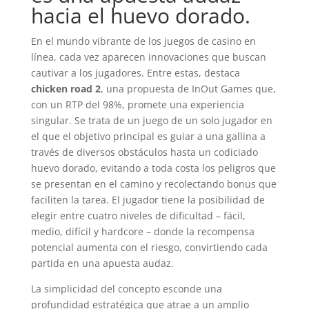
hacia el huevo dorado.
En el mundo vibrante de los juegos de casino en
línea, cada vez aparecen innovaciones que buscan
cautivar a los jugadores. Entre estas, destaca
chicken road 2
, una propuesta de InOut Games que,
con un RTP del 98%, promete una experiencia
singular. Se trata de un juego de un solo jugador en
el que el objetivo principal es guiar a una gallina a
través de diversos obstáculos hasta un codiciado
huevo dorado, evitando a toda costa los peligros que
se presentan en el camino y recolectando bonus que
faciliten la tarea. El jugador tiene la posibilidad de
elegir entre cuatro niveles de dificultad – fácil,
medio, difícil y hardcore – donde la recompensa
potencial aumenta con el riesgo, convirtiendo cada
partida en una apuesta audaz.
La simplicidad del concepto esconde una
profundidad estratégica que atrae a un amplio