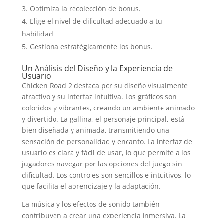
Optimiza la recolección de bonus.
Elige el nivel de dificultad adecuado a tu
habilidad.
Gestiona estratégicamente los bonus.
Un Análisis del Diseño y la Experiencia de
Usuario
Chicken Road 2 destaca por su diseño visualmente
atractivo y su interfaz intuitiva. Los gráficos son
coloridos y vibrantes, creando un ambiente animado
y divertido. La gallina, el personaje principal, está
bien diseñada y animada, transmitiendo una
sensación de personalidad y encanto. La interfaz de
usuario es clara y fácil de usar, lo que permite a los
jugadores navegar por las opciones del juego sin
dificultad. Los controles son sencillos e intuitivos, lo
que facilita el aprendizaje y la adaptación.
La música y los efectos de sonido también
contribuyen a crear una experiencia inmersiva. La