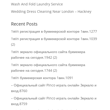
Wash And Fold Laundry Service
Wedding Dress Cleaning Near London – Hackney
Recent Posts
1win регистрация в букмекерской конторе 1вин.1277
1win регистрация в букмекерской конторе 1вин.1039
(2)
1win зеркало официального сайта букмекера
рабочее на сегодня.1942 (2)
1win зеркало официального сайта букмекера
рабочее на сегодня.1744 (2)
1win букмекерская контора 1вин.1091
– Официальный сайт Pinco играть онлайн Зеркало и
вход.8760
– Официальный сайт Pinco играть онлайн Зеркало и
вход.8759