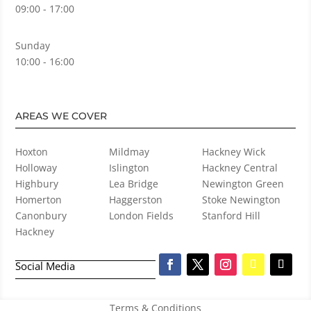
09:00 - 17:00
Sunday
10:00 - 16:00
AREAS WE COVER
Hoxton
Mildmay
Hackney Wick
Holloway
Islington
Hackney Central
Highbury
Lea Bridge
Newington Green
Homerton
Haggerston
Stoke Newington
Canonbury
London Fields
Stanford Hill
Hackney
Social Media
Terms & Conditions