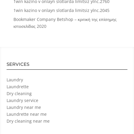
1win kazino v onlayn slotlarda limitsiz ylnc.2760
1win kazino v onlayn slotlarda limitsiz ylnc.2045
Bookmaker Company Betshop – κριτική της επίσημης
ιστοσελίδας 2020
SERVICES
Laundry
Laundrette
Dry cleaning
Laundry service
Laundry near me
Laundrette near me
Dry cleaning near me