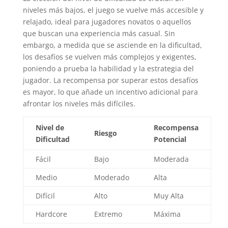
niveles más bajos, el juego se vuelve más accesible y
relajado, ideal para jugadores novatos o aquellos
que buscan una experiencia más casual. Sin
embargo, a medida que se asciende en la dificultad,
los desafíos se vuelven más complejos y exigentes,
poniendo a prueba la habilidad y la estrategia del
jugador. La recompensa por superar estos desafíos
es mayor, lo que añade un incentivo adicional para
afrontar los niveles más difíciles.
Nivel de
Recompensa
Riesgo
Dificultad
Potencial
Fácil
Bajo
Moderada
Medio
Moderado
Alta
Difícil
Alto
Muy Alta
Hardcore
Extremo
Máxima