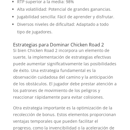
RTP superior a la media: 98%
Alta volatilidad: Potencial de grandes ganancias.
Jugabilidad sencilla: Fácil de aprender y disfrutar.
Diversos niveles de dificultad: Adaptado a todo
tipo de jugadores.
Estrategias para Dominar Chicken Road 2
Si bien Chicken Road 2 incorpora un elemento de
suerte, la implementación de estrategias efectivas
puede aumentar significativamente las posibilidades
de éxito. Una estrategia fundamental es la
observación cuidadosa del camino y la anticipación
de los obstáculos. El jugador debe prestar atención a
los patrones de movimiento de los peligros y
reaccionar rápidamente para evitar colisiones.
Otra estrategia importante es la optimización de la
recolección de bonus. Estos elementos proporcionan
ventajas temporales que pueden facilitar el
progreso, como la invencibilidad o la aceleración de