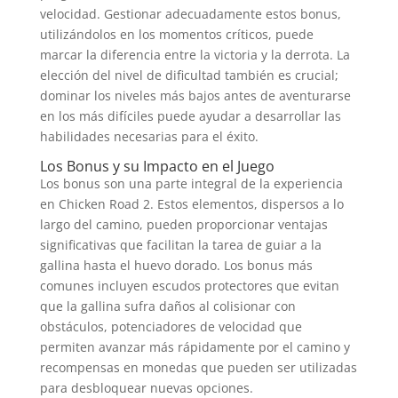
velocidad. Gestionar adecuadamente estos bonus,
utilizándolos en los momentos críticos, puede
marcar la diferencia entre la victoria y la derrota. La
elección del nivel de dificultad también es crucial;
dominar los niveles más bajos antes de aventurarse
en los más difíciles puede ayudar a desarrollar las
habilidades necesarias para el éxito.
Los Bonus y su Impacto en el Juego
Los bonus son una parte integral de la experiencia
en Chicken Road 2. Estos elementos, dispersos a lo
largo del camino, pueden proporcionar ventajas
significativas que facilitan la tarea de guiar a la
gallina hasta el huevo dorado. Los bonus más
comunes incluyen escudos protectores que evitan
que la gallina sufra daños al colisionar con
obstáculos, potenciadores de velocidad que
permiten avanzar más rápidamente por el camino y
recompensas en monedas que pueden ser utilizadas
para desbloquear nuevas opciones.