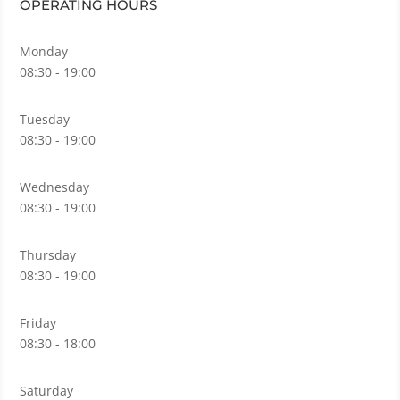
OPERATING HOURS
Monday
08:30 - 19:00
Tuesday
08:30 - 19:00
Wednesday
08:30 - 19:00
Thursday
08:30 - 19:00
Friday
08:30 - 18:00
Saturday