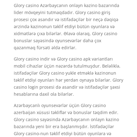
Glory casino Azərbaycanın onlayn kazino bazarında
lider mövqeyini tutmaqdadır. Glory casino giriş
prosesi çox asandır və istifadəçilər bir neçə dəqiqə
ərzində kazinonun təklif etdiyi bütün oyunlara və
xidmətlərə çıxa bilərlər. Əlavə olaraq, Glory casino
bonuslar sayəsində oyunsevərlər daha çox
qazanmaq fürsəti əldə edirlər.
Glory casino indir və Glory casino apk variantları
mobil cihazlar üçün nəzərdə tutulmuşdur. Beləliklə,
istifadəçilər Glory casino yukle etməklə kazinonun
təklif etdiyi oyunları hər yerdən oynaya bilərlər. Glory
casino login prosesi də asandir və istifadəçilər şəxsi
hesablarına daxil ola bilərlər.
Azərbaycanlı oyunsevərlər üçün Glory casino
azerbaijan xüsusi təkliflər və bonuslar təqdim edir.
Glory casino sayəsində Azərbaycanın onlayn kazino
bazarında yeni bir era başlanmışdır. İstifadəçilər
Glory casino-nun təklif etdiyi bütün oyunlara və