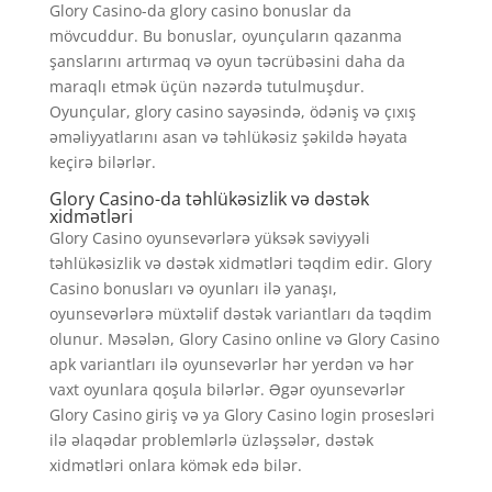
Glory Casino-da glory casino bonuslar da
mövcuddur. Bu bonuslar, oyunçuların qazanma
şanslarını artırmaq və oyun təcrübəsini daha da
maraqlı etmək üçün nəzərdə tutulmuşdur.
Oyunçular, glory casino sayəsində, ödəniş və çıxış
əməliyyatlarını asan və təhlükəsiz şəkildə həyata
keçirə bilərlər.
Glory Casino-da təhlükəsizlik və dəstək
xidmətləri
Glory Casino oyunsevərlərə yüksək səviyyəli
təhlükəsizlik və dəstək xidmətləri təqdim edir. Glory
Casino bonusları və oyunları ilə yanaşı,
oyunsevərlərə müxtəlif dəstək variantları da təqdim
olunur. Məsələn, Glory Casino online və Glory Casino
apk variantları ilə oyunsevərlər hər yerdən və hər
vaxt oyunlara qoşula bilərlər. Əgər oyunsevərlər
Glory Casino giriş və ya Glory Casino login prosesləri
ilə əlaqədar problemlərlə üzləşsələr, dəstək
xidmətləri onlara kömək edə bilər.