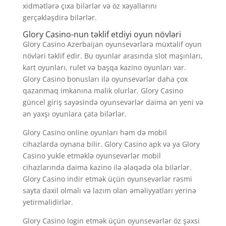
xidmətlərə çıxa bilərlər və öz xəyallarını
gerçəkləşdirə bilərlər.
Glory Casino-nun təklif etdiyi oyun növləri
Glory Casino Azerbaijan oyunsevərlərə müxtəlif oyun
növləri təklif edir. Bu oyunlar arasında slot maşınları,
kart oyunları, rulet və başqa kazino oyunları var.
Glory Casino bonusları ilə oyunsevərlər daha çox
qazanmaq imkanına malik olurlar. Glory Casino
güncel giriş sayəsində oyunsevərlər daima ən yeni və
ən yaxşı oyunlara çata bilərlər.
Glory Casino online oyunları həm də mobil
cihazlarda oynana bilir. Glory Casino apk və ya Glory
Casino yukle etməklə oyunsevərlər mobil
cihazlarında daima kazino ilə əlaqədə ola bilərlər.
Glory Casino indir etmək üçün oyunsevərlər rəsmi
sayta daxil olmalı və lazım olan əməliyyatları yerinə
yetirməlidirlər.
Glory Casino login etmək üçün oyunsevərlər öz şəxsi