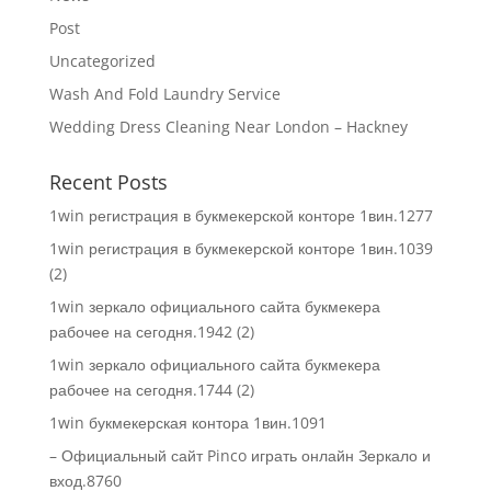
Post
Uncategorized
Wash And Fold Laundry Service
Wedding Dress Cleaning Near London – Hackney
Recent Posts
1win регистрация в букмекерской конторе 1вин.1277
1win регистрация в букмекерской конторе 1вин.1039
(2)
1win зеркало официального сайта букмекера
рабочее на сегодня.1942 (2)
1win зеркало официального сайта букмекера
рабочее на сегодня.1744 (2)
1win букмекерская контора 1вин.1091
– Официальный сайт Pinco играть онлайн Зеркало и
вход.8760