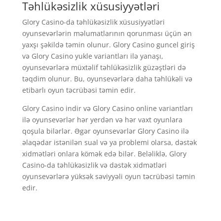
Təhlükəsizlik xüsusiyyətləri
Glory Casino-da təhlükəsizlik xüsusiyyətləri
oyunsevərlərin məlumatlarının qorunması üçün ən
yaxşı şəkildə təmin olunur. Glory Casino guncel giriş
və Glory Casino yukle variantları ilə yanaşı,
oyunsevərlərə müxtəlif təhlükəsizlik güzəştləri də
təqdim olunur. Bu, oyunsevərlərə daha təhlükəli və
etibarlı oyun təcrübəsi təmin edir.
Glory Casino indir və Glory Casino online variantları
ilə oyunsevərlər hər yerdən və hər vaxt oyunlara
qoşula bilərlər. Əgər oyunsevərlər Glory Casino ilə
əlaqədar istənilən sual və ya problemi olarsa, dəstək
xidmətləri onlara kömək edə bilər. Beləliklə, Glory
Casino-da təhlükəsizlik və dəstək xidmətləri
oyunsevərlərə yüksək səviyyəli oyun təcrübəsi təmin
edir.