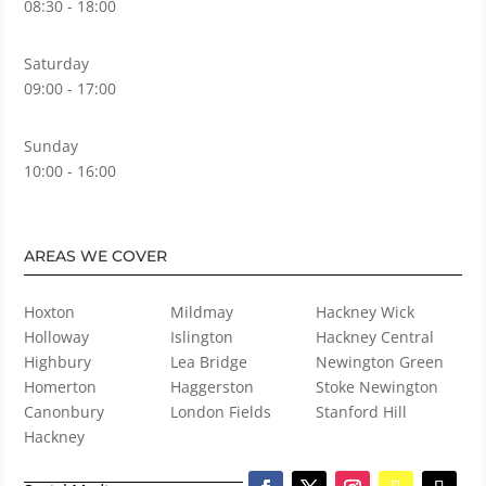
08:30 - 18:00
Saturday
09:00 - 17:00
Sunday
10:00 - 16:00
AREAS WE COVER
Hoxton
Mildmay
Hackney Wick
Holloway
Islington
Hackney Central
Highbury
Lea Bridge
Newington Green
Homerton
Haggerston
Stoke Newington
Canonbury
London Fields
Stanford Hill
Hackney