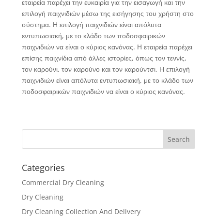
εταιρεία παρέχει την ευκαιρία για την εισαγωγή και την
επιλογή παιχνιδιών μέσω της εισήγησης του χρήστη στο
σύστημα. Η επιλογή παιχνιδιών είναι απόλυτα
εντυπωσιακή, με το κλάδο των ποδοσφαιρικών
παιχνιδιών να είναι ο κύριος κανόνας. Η εταιρεία παρέχει
επίσης παιχνίδια από άλλες ιστορίες, όπως τον τεννίς,
τον καρούνι, τον καρούνο και τον καρούντσι. Η επιλογή
παιχνιδιών είναι απόλυτα εντυπωσιακή, με το κλάδο των
ποδοσφαιρικών παιχνιδιών να είναι ο κύριος κανόνας.
Categories
Commercial Dry Cleaning
Dry Cleaning
Dry Cleaning Collection And Delivery