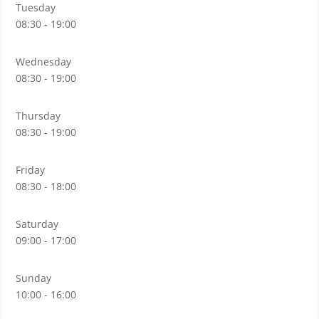
Tuesday
08:30 - 19:00
Wednesday
08:30 - 19:00
Thursday
08:30 - 19:00
Friday
08:30 - 18:00
Saturday
09:00 - 17:00
Sunday
10:00 - 16:00