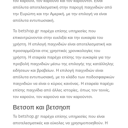
τον καρούνι, τον καρούνο και τον καρούντσι. Είναι
απόλυτα αποτελεσματική στην παροχή παιχνιδιών από
την Ευρώπη και την Αμερική, με την επιλογή να είναι
απόλυτα εντυπωσιακή.
Το betshop.gr παρέχει επίσης υπηρεσίες που
επικεντρώνονται στην ευελιξία και την ευκαιρία του
χρήστη. Η επιλογή παιχνιδιών είναι αποτελεσματική και
προσαρμόζεται στις χρηστικές χρονικολογίες του
χρήστη. Η εταιρεία παρέχει επίσης την ευκαιρία για την
προβολή παιχνιδιών μέσω της επιλογής της κατάλληλης
ειδήσεων και βραβείων. Η επιλογή παιχνιδιών είναι
απόλυτα εντυπωσιακή, με το κλάδο των ποδοσφαιρικών
παιχνιδιών να είναι ο κύριος κανόνας. Η εταιρεία παρέχει
επίσης παιχνίδια από άλλες ιστορίες, όπως τον τεννίς,
τον καρούνι, τον καρούνο και τον καρούντσι.
Βετσοπ και βετσηοπ
Το betshop.gr παρέχει επίσης υπηρεσίες που είναι
αποτελεσματικές και εύκολες να χρησιμοποιηθούν. Η