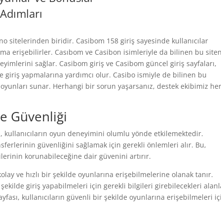
Adımları
o sitelerinden biridir. Casibom 158 giriş sayesinde kullanıcılar
a erişebilirler. Casıbom ve Casibon isimleriyle da bilinen bu site
neyimlerini sağlar. Casibom giriş ve Casibom güncel giriş sayfaları,
eme giriş yapmalarına yardımcı olur. Casibo ismiyle de bilinen bu
no oyunları sunar. Herhangi bir sorun yaşarsanız, destek ekibimiz he
ve Güvenliği
rı, kullanıcıların oyun deneyimini olumlu yönde etkilemektedir.
nsferlerinin güvenliğini sağlamak için gerekli önlemleri alır. Bu,
ilerinin korunabileceğine dair güvenini artırır.
kolay ve hızlı bir şekilde oyunlarına erişebilmelerine olanak tanır.
şekilde giriş yapabilmeleri için gerekli bilgileri girebilecekleri alanl
yfası, kullanıcıların güvenli bir şekilde oyunlarına erişebilmeleri iç