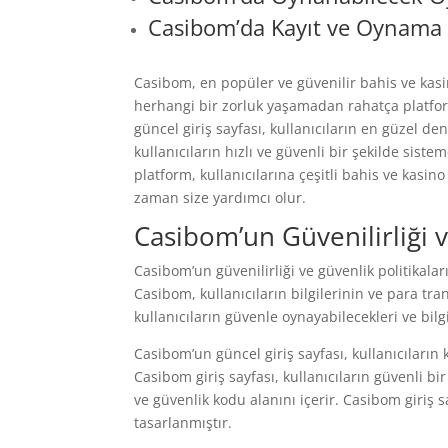
Casibom’da Kayıt ve Oynama 
Casibom, en popüler ve güvenilir bahis ve kasin
herhangi bir zorluk yaşamadan rahatça platform
güncel giriş sayfası, kullanıcıların en güzel de
kullanıcıların hızlı ve güvenli bir şekilde sist
platform, kullanıcılarına çeşitli bahis ve kasi
zaman size yardımcı olur.
Casibom’un Güvenilirliği 
Casibom’un güvenilirliği ve güvenlik politikala
Casibom, kullanıcıların bilgilerinin ve para tra
kullanıcıların güvenle oynayabilecekleri ve bilg
Casibom’un güncel giriş sayfası, kullanıcıların 
Casibom giriş sayfası, kullanıcıların güvenli bir 
ve güvenlik kodu alanını içerir. Casibom giriş sa
tasarlanmıştır.