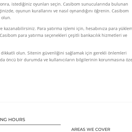
sonra, istediğiniz oyunları seçin. Casibom sunucularında bulunan
tiğinizde, oyunun kurallarını ve nasıl oynandığını öğrenin. Casibom
 olun.
e kazanabilirsiniz. Para yatırma işlemi için, hesabınıza para yükle
 Casibom para yatırma seçenekleri çeşitli bankacılık hizmetleri ve
dikkatli olun. Sitenin güvenliğini sağlamak için gerekli önlemleri
a öncü bir durumda ve kullanıcıların bilgilerinin korunmasına öz
ING HOURS
AREAS WE COVER