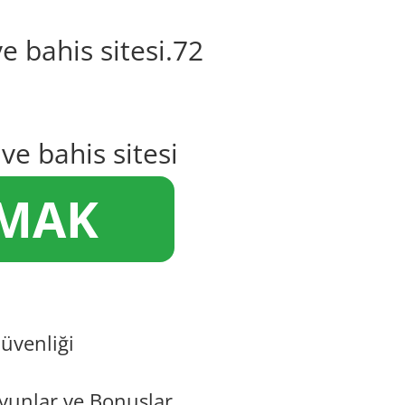
e bahis sitesi.72
ve bahis sitesi
AMAK
üvenliği
ı
yunlar ve Bonuslar