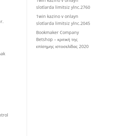
1win kazino v onlayn
slotlarda limitsiz ylnc.2760
1win kazino v onlayn
r.
slotlarda limitsiz ylnc.2045
Bookmaker Company
Betshop – κριτική της
επίσημης ιστοσελίδας 2020
mak
trol
m