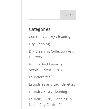
Categories
Commercial Dry Cleaning
Dry Cleaning
Dry Cleaning Collection And
Delivery
Ironing And Laundry
Services Near Harrogate
Launderettes
Laundries and Launderettes
Laundry & Dry cleaning
Laundry & Dry Cleaning in
Leeds City Centre 24h