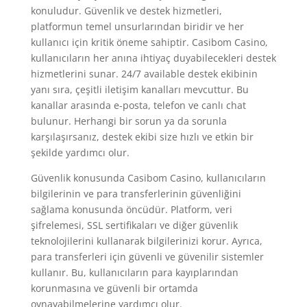
konuludur. Güvenlik ve destek hizmetleri,
platformun temel unsurlarından biridir ve her
kullanıcı için kritik öneme sahiptir. Casibom Casino,
kullanıcıların her anına ihtiyaç duyabilecekleri destek
hizmetlerini sunar. 24/7 available destek ekibinin
yanı sıra, çeşitli iletişim kanalları mevcuttur. Bu
kanallar arasında e-posta, telefon ve canlı chat
bulunur. Herhangi bir sorun ya da sorunla
karşılaşırsanız, destek ekibi size hızlı ve etkin bir
şekilde yardımcı olur.
Güvenlik konusunda Casibom Casino, kullanıcıların
bilgilerinin ve para transferlerinin güvenliğini
sağlama konusunda öncüdür. Platform, veri
şifrelemesi, SSL sertifikaları ve diğer güvenlik
teknolojilerini kullanarak bilgilerinizi korur. Ayrıca,
para transferleri için güvenli ve güvenilir sistemler
kullanır. Bu, kullanıcıların para kayıplarından
korunmasına ve güvenli bir ortamda
oynayabilmelerine yardımcı olur.