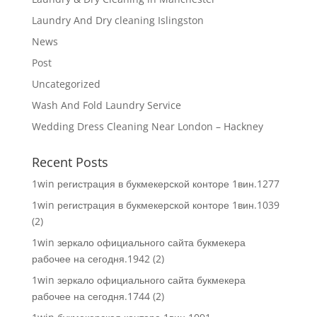
Laundry And Dry cleaning Islingston
News
Post
Uncategorized
Wash And Fold Laundry Service
Wedding Dress Cleaning Near London – Hackney
Recent Posts
1win регистрация в букмекерской конторе 1вин.1277
1win регистрация в букмекерской конторе 1вин.1039
(2)
1win зеркало официального сайта букмекера
рабочее на сегодня.1942 (2)
1win зеркало официального сайта букмекера
рабочее на сегодня.1744 (2)