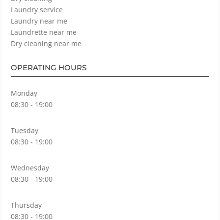
Laundry service
Laundry near me
Laundrette near me
Dry cleaning near me
OPERATING HOURS
Monday
08:30 - 19:00
Tuesday
08:30 - 19:00
Wednesday
08:30 - 19:00
Thursday
08:30 - 19:00