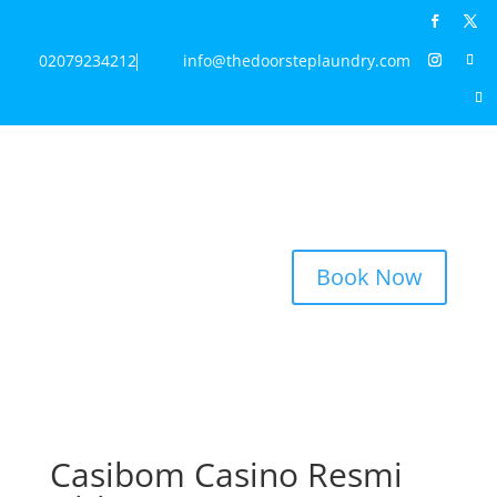
02079234212
info@thedoorsteplaundry.com
Book Now
Casibom Casino Resmi