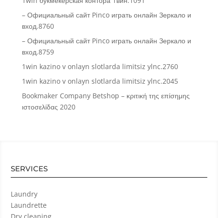
1win букмекерская контора 1вин.1091
– Официальный сайт Pinco играть онлайн Зеркало и
вход.8760
– Официальный сайт Pinco играть онлайн Зеркало и
вход.8759
1win kazino v onlayn slotlarda limitsiz ylnc.2760
1win kazino v onlayn slotlarda limitsiz ylnc.2045
Bookmaker Company Betshop – κριτική της επίσημης
ιστοσελίδας 2020
SERVICES
Laundry
Laundrette
Dry cleaning