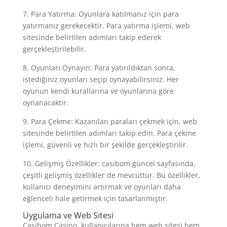
7. Para Yatırma: Oyunlara katılmanız için para
yatırmanız gerekecektir. Para yatırma işlemi, web
sitesinde belirtilen adımları takip ederek
gerçekleştirilebilir.
8. Oyunları Oynayın: Para yatırıldıktan sonra,
istediğiniz oyunları seçip oynayabilirsiniz. Her
oyunun kendi kurallarına ve oyunlarına göre
oynanacaktır.
9. Para Çekme: Kazanılan paraları çekmek için, web
sitesinde belirtilen adımları takip edin. Para çekme
işlemi, güvenli ve hızlı bir şekilde gerçekleştirilir.
10. Gelişmiş Özellikler: casibom güncel sayfasında,
çeşitli gelişmiş özellikler de mevcuttur. Bu özellikler,
kullanıcı deneyimini artırmak ve oyunları daha
eğlenceli hale getirmek için tasarlanmıştır.
Uygulama ve Web Sitesi
Casibom Casino, kullanıcılarına hem web sitesi hem