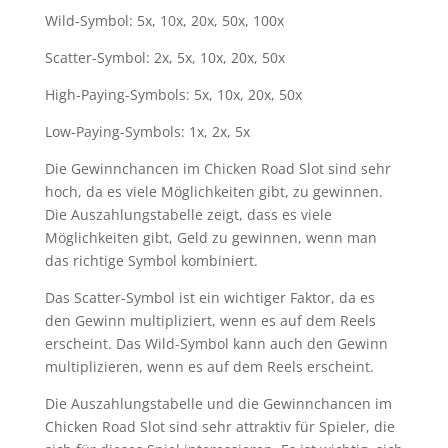
Wild-Symbol: 5x, 10x, 20x, 50x, 100x
Scatter-Symbol: 2x, 5x, 10x, 20x, 50x
High-Paying-Symbols: 5x, 10x, 20x, 50x
Low-Paying-Symbols: 1x, 2x, 5x
Die Gewinnchancen im Chicken Road Slot sind sehr
hoch, da es viele Möglichkeiten gibt, zu gewinnen.
Die Auszahlungstabelle zeigt, dass es viele
Möglichkeiten gibt, Geld zu gewinnen, wenn man
das richtige Symbol kombiniert.
Das Scatter-Symbol ist ein wichtiger Faktor, da es
den Gewinn multipliziert, wenn es auf dem Reels
erscheint. Das Wild-Symbol kann auch den Gewinn
multiplizieren, wenn es auf dem Reels erscheint.
Die Auszahlungstabelle und die Gewinnchancen im
Chicken Road Slot sind sehr attraktiv für Spieler, die