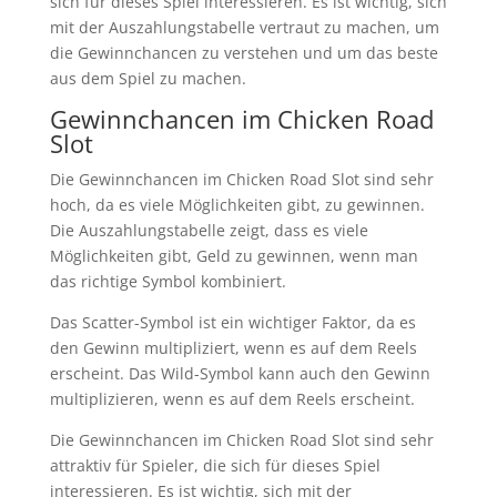
sich für dieses Spiel interessieren. Es ist wichtig, sich
mit der Auszahlungstabelle vertraut zu machen, um
die Gewinnchancen zu verstehen und um das beste
aus dem Spiel zu machen.
Gewinnchancen im Chicken Road
Slot
Die Gewinnchancen im Chicken Road Slot sind sehr
hoch, da es viele Möglichkeiten gibt, zu gewinnen.
Die Auszahlungstabelle zeigt, dass es viele
Möglichkeiten gibt, Geld zu gewinnen, wenn man
das richtige Symbol kombiniert.
Das Scatter-Symbol ist ein wichtiger Faktor, da es
den Gewinn multipliziert, wenn es auf dem Reels
erscheint. Das Wild-Symbol kann auch den Gewinn
multiplizieren, wenn es auf dem Reels erscheint.
Die Gewinnchancen im Chicken Road Slot sind sehr
attraktiv für Spieler, die sich für dieses Spiel
interessieren. Es ist wichtig, sich mit der