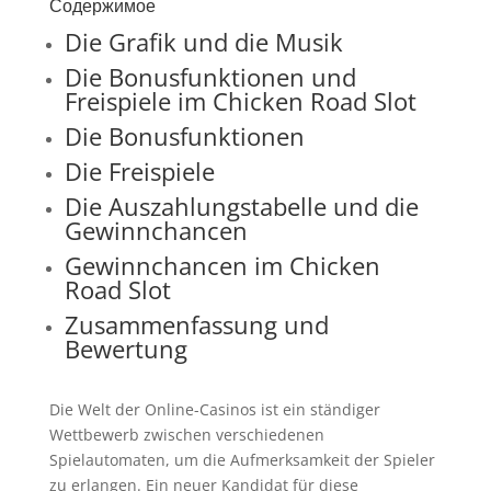
Содержимое
Die Grafik und die Musik
Die Bonusfunktionen und
Freispiele im Chicken Road Slot
Die Bonusfunktionen
Die Freispiele
Die Auszahlungstabelle und die
Gewinnchancen
Gewinnchancen im Chicken
Road Slot
Zusammenfassung und
Bewertung
Die Welt der Online-Casinos ist ein ständiger
Wettbewerb zwischen verschiedenen
Spielautomaten, um die Aufmerksamkeit der Spieler
zu erlangen. Ein neuer Kandidat für diese