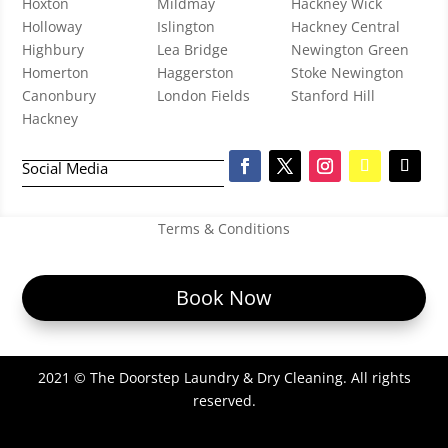
Hoxton
Mildmay
Hackney Wick
Holloway
Islington
Hackney Central
Highbury
Lea Bridge
Newington Green
Homerton
Haggerston
Stoke Newington
Canonbury
London Fields
Stanford Hill
Hackney
Social Media
Terms & Conditions
Book Now
2021 © The Doorstep Laundry & Dry Cleaning. All rights
reserved.
Website Design in London by
Professional Web Development by