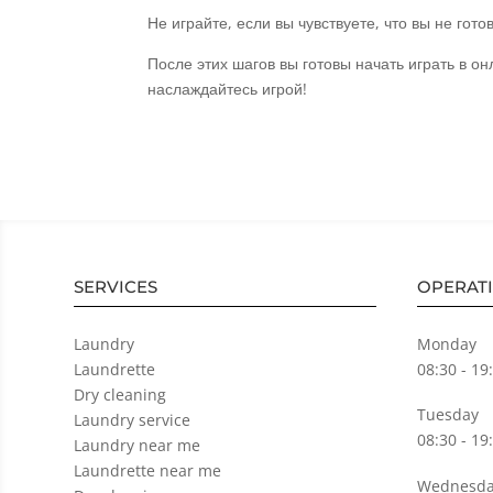
Не играйте, если вы чувствуете, что вы не гото
После этих шагов вы готовы начать играть в о
наслаждайтесь игрой!
SERVICES
OPERAT
Laundry
Monday
Laundrette
08:30 - 19
Dry cleaning
Tuesday
Laundry service
08:30 - 19
Laundry near me
Laundrette near me
Wednesda