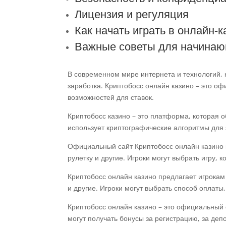
Лицензия и регуляция
Как начать играть в онлайн-
Важные советы для начинаю
В современном мире интернета и технологий, 
заработка. Криптобосс онлайн казино – это оф
возможностей для ставок.
Криптобосс казино – это платформа, которая 
использует криптографические алгоритмы для
Официальный сайт Криптобосс онлайн казино п
рулетку и другие. Игроки могут выбрать игру, 
Криптобосс онлайн казино предлагает игрокам
и другие. Игроки могут выбрать способ оплаты
Криптобосс онлайн казино – это официальный с
могут получать бонусы за регистрацию, за депо