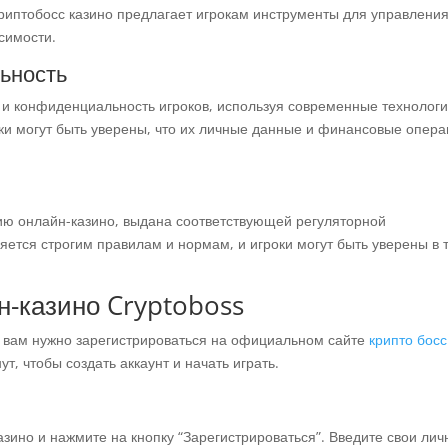
Криптобосс казино предлагает игрокам инструменты для управлени
симости.
ьность
 и конфиденциальность игроков, используя современные технолог
и могут быть уверены, что их личные данные и финансовые опер
ию онлайн-казино, выдана соответствующей регуляторной
няется строгим правилам и нормам, и игроки могут быть уверены в 
йн-казино Cryptoboss
s вам нужно зарегистрироваться на официальном сайте
крипто босс
т, чтобы создать аккаунт и начать играть.
зино и нажмите на кнопку “Зарегистрироваться”. Введите свои ли