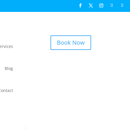
Book Now
ervices
Blog
Contact