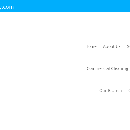
ry.com
Home
About Us
S
Commercial Cleaning
Our Branch