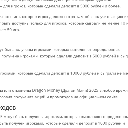
– для игроков, которые сделали депозит в 5000 рублей и более.
ество игр, которое игрок должен сыграть, чтобы получить акцию и
быть доступны только для игроков, которые сыграли не менее 10 и
нее 50 игр.
гут быть получены игроками, которые выполняют определенные
 получена игроками, которые сделали депозит в 5000 рублей и сыг
игроками, которые сделали депозит в 10000 рублей и сыграли не м
ны или отменены Dragon Money (Драгон Мани) 2025 в любое время
условия получения акций и промокодов на официальном сайте.
кодов
5 могут быть получены игроками, которые выполняют определенн
быть получен игроками, которые сделали депозит в 1000 рублей и