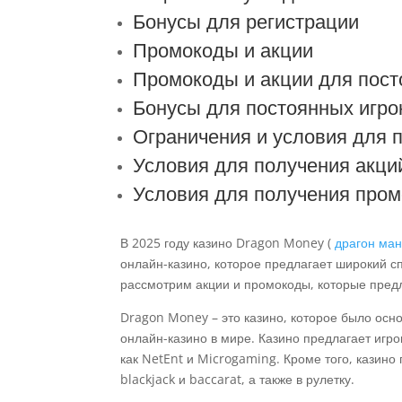
Бонусы для регистрации
Промокоды и акции
Промокоды и акции для пост
Бонусы для постоянных игро
Ограничения и условия для 
Условия для получения акци
Условия для получения про
В 2025 году казино Dragon Money (
драгон ма
онлайн-казино, которое предлагает широкий сп
рассмотрим акции и промокоды, которые предл
Dragon Money – это казино, которое было осно
онлайн-казино в мире. Казино предлагает игро
как NetEnt и Microgaming. Кроме того, казино 
blackjack и baccarat, а также в рулетку.