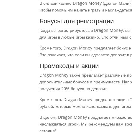
В онлайн казино Dragon Money (Драгон Мани) 
чтобы помочь им начать играть и наслаждатьс
Бонусы для регистрации
Когда вы регистрируетесь в Dragon Money, вы
для игры в любые игры казино. Это отличный с
Кроме того, Dragon Money предлагает бонус н
Это означает, что если вы сделаете депозит в
Промокоды и акции
Dragon Money также предлагает различные пр
дополнительных бонусов и преимуществ. Нап
получения 20% бонуса на депозит.
Кроме того, Dragon Money предлагает акцию “
рублей, которые можно использовать для игры
В целом, Dragon Money предлагает множество 
наслаждаться игрой. Мы рекомендуем вам вос
сегодня!