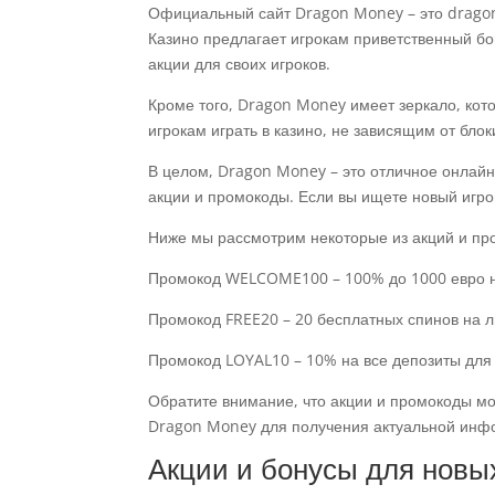
Официальный сайт Dragon Money – это dragonm
Казино предлагает игрокам приветственный бо
акции для своих игроков.
Кроме того, Dragon Money имеет зеркало, кот
игрокам играть в казино, не зависящим от бло
В целом, Dragon Money – это отличное онлайн
акции и промокоды. Если вы ищете новый игро
Ниже мы рассмотрим некоторые из акций и пр
Промокод WELCOME100 – 100% до 1000 евро н
Промокод FREE20 – 20 бесплатных спинов на 
Промокод LOYAL10 – 10% на все депозиты для 
Обратите внимание, что акции и промокоды м
Dragon Money для получения актуальной инф
Акции и бонусы для новы