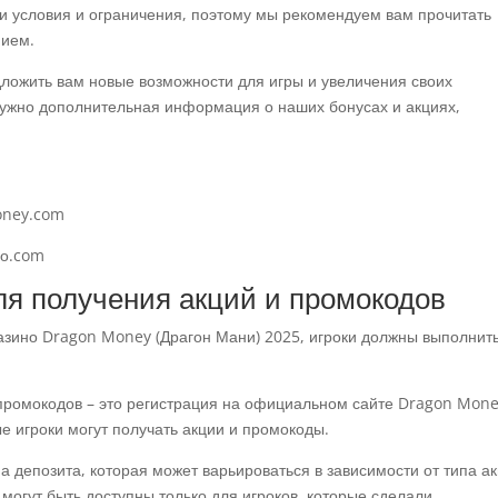
и условия и ограничения, поэтому мы рекомендуем вам прочитать
нием.
ложить вам новые возможности для игры и увеличения своих
нужно дополнительная информация о наших бонусах и акциях,
oney.com
ло.com
ля получения акций и промокодов
азино Dragon Money (Драгон Мани) 2025, игроки должны выполнит
 промокодов – это регистрация на официальном сайте Dragon Mon
е игроки могут получать акции и промокоды.
депозита, которая может варьироваться в зависимости от типа а
могут быть доступны только для игроков, которые сделали