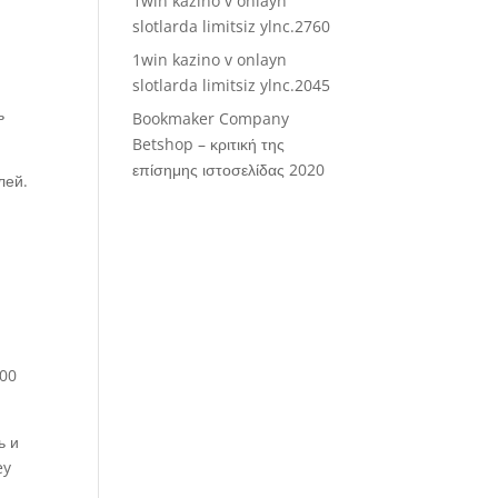
1win kazino v onlayn
slotlarda limitsiz ylnc.2760
1win kazino v onlayn
slotlarda limitsiz ylnc.2045
ь
Bookmaker Company
Betshop – κριτική της
επίσημης ιστοσελίδας 2020
лей.
000
ь и
ey