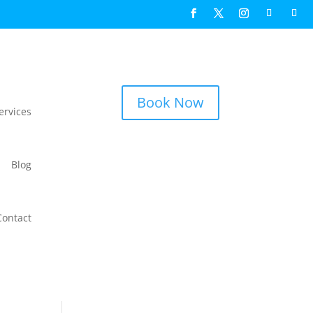
Book Now
ervices
Blog
Contact