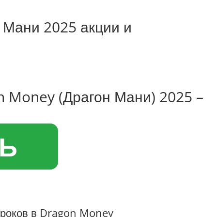
 Мани 2025 акции и
 Money (Драгон Мани) 2025 –
ТЬ
гроков в Dragon Money