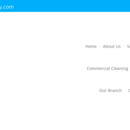
ry.com
Home
About Us
S
Commercial Cleaning
Our Branch