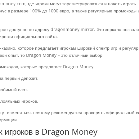
oney.com, где игроки могут зарегистрироваться и начать играть.
нус в размере 100% до 1000 евро, а также регулярные промокоды 
орое доступно по адресу dragonmoney.mirror. Это зеркало позвол
кировки официального сайта.
-казино, которое предлагает игрокам широкий спектр игр и регуля
вой опыт, то Dragon Money – это отличный выбор.
омокодов, которые предлагает Dragon Money:
а первый депозит.
любимый слот.
лояльных игроков.
огут изменяться, поэтому рекомендуется проверять официальный с
ормации.
х игроков в Dragon Money