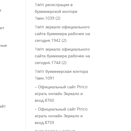
1win регистрация в
и
букмекерской конторе
1вин.1039 (2)
1win зеркало официального
яет
сайта букмекера рабочее на
сегодня.1942 (2)
рные
1win зеркало официального
сайта букмекера рабочее на
сегодня.1744 (2)
1win букмекерская контора
1вин.1091
– Официальный сайт Pinco
играть онлайн Зеркало и
вход.8760
айт
– Официальный сайт Pinco
играть онлайн Зеркало и
вход.8759