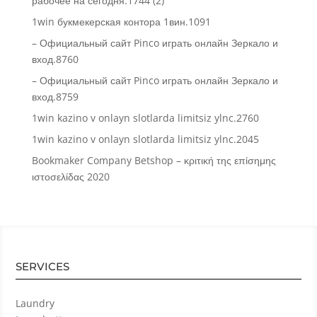
рабочее на сегодня.1744 (2)
1win букмекерская контора 1вин.1091
– Официальный сайт Pinco играть онлайн Зеркало и
вход.8760
– Официальный сайт Pinco играть онлайн Зеркало и
вход.8759
1win kazino v onlayn slotlarda limitsiz ylnc.2760
1win kazino v onlayn slotlarda limitsiz ylnc.2045
Bookmaker Company Betshop – κριτική της επίσημης
ιστοσελίδας 2020
SERVICES
Laundry