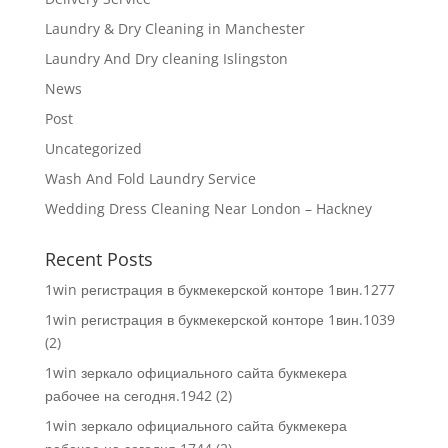
Laundry & Dry Cleaning in Manchester
Laundry And Dry cleaning Islingston
News
Post
Uncategorized
Wash And Fold Laundry Service
Wedding Dress Cleaning Near London – Hackney
Recent Posts
1win регистрация в букмекерской конторе 1вин.1277
1win регистрация в букмекерской конторе 1вин.1039
(2)
1win зеркало официального сайта букмекера
рабочее на сегодня.1942 (2)
1win зеркало официального сайта букмекера