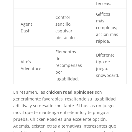
férreas.
Gáficos
Control
más
Agent
sencillo;
complejos;
Dash
esquivar
acción más
obstáculos.
rápida.
Elementos
Diferente
de
Alto’s
tipo de
recompensas
Adventure
juego:
por
snowboard.
jugabilidad.
En resumen, las
chicken road opiniones
son
generalmente favorables, resaltando su jugabilidad
adictiva y su desafío constante. Si buscas un juego
móvil que te mantenga entretenido y te ponga a
prueba, Chicken Road es una excelente opción.
Además, existen otras alternativas interesantes que