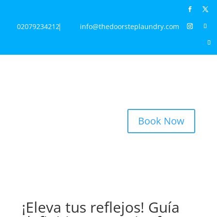
02079234212
info@thedoorsteplaundry.com
Book Now
¡Eleva tus reflejos! Guía