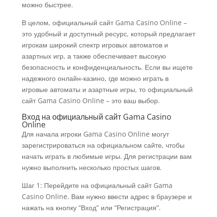
можно быстрее.
В целом, официальный сайт Gama Casino Online –
это удобный и доступный ресурс, который предлагает
игрокам широкий спектр игровых автоматов и
азартных игр, а также обеспечивает высокую
безопасность и конфиденциальность. Если вы ищете
надежного онлайн-казино, где можно играть в
игровые автоматы и азартные игры, то официальный
сайт Gama Casino Online – это ваш выбор.
Вход на официальный сайт Gama Casino
Online
Для начала игроки Gama Casino Online могут
зарегистрироваться на официальном сайте, чтобы
начать играть в любимые игры. Для регистрации вам
нужно выполнить несколько простых шагов.
Шаг 1: Перейдите на официальный сайт Gama
Casino Online. Вам нужно ввести адрес в браузере и
нажать на кнопку “Вход” или “Регистрация”.