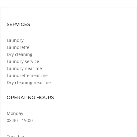
SERVICES
Laundry
Laundrette
Dry cleaning
Laundry service
Laundry near me
Laundrette near me
Dry cleaning near me
OPERATING HOURS
Monday
08:30 - 19:00
Tuesday