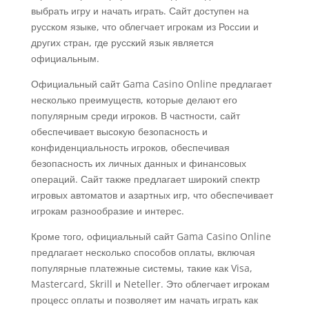
выбрать игру и начать играть. Сайт доступен на
русском языке, что облегчает игрокам из России и
других стран, где русский язык является
официальным.
Официальный сайт Gama Casino Online предлагает
несколько преимуществ, которые делают его
популярным среди игроков. В частности, сайт
обеспечивает высокую безопасность и
конфиденциальность игроков, обеспечивая
безопасность их личных данных и финансовых
операций. Сайт также предлагает широкий спектр
игровых автоматов и азартных игр, что обеспечивает
игрокам разнообразие и интерес.
Кроме того, официальный сайт Gama Casino Online
предлагает несколько способов оплаты, включая
популярные платежные системы, такие как Visa,
Mastercard, Skrill и Neteller. Это облегчает игрокам
процесс оплаты и позволяет им начать играть как