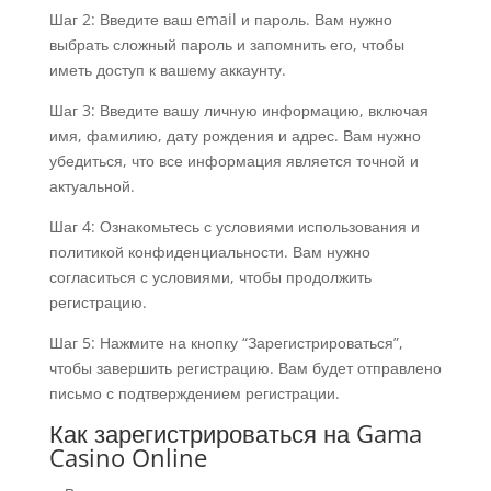
Шаг 2: Введите ваш email и пароль. Вам нужно
выбрать сложный пароль и запомнить его, чтобы
иметь доступ к вашему аккаунту.
Шаг 3: Введите вашу личную информацию, включая
имя, фамилию, дату рождения и адрес. Вам нужно
убедиться, что все информация является точной и
актуальной.
Шаг 4: Ознакомьтесь с условиями использования и
политикой конфиденциальности. Вам нужно
согласиться с условиями, чтобы продолжить
регистрацию.
Шаг 5: Нажмите на кнопку “Зарегистрироваться”,
чтобы завершить регистрацию. Вам будет отправлено
письмо с подтверждением регистрации.
Как зарегистрироваться на Gama
Casino Online