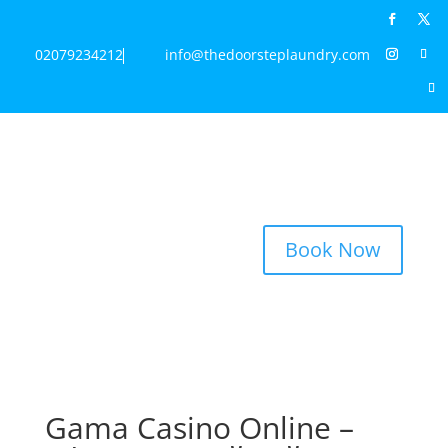
02079234212
info@thedoorsteplaundry.com
Book Now
Gama Casino Online –