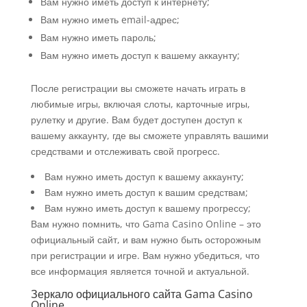
Вам нужно иметь доступ к интернету;
Вам нужно иметь email-адрес;
Вам нужно иметь пароль;
Вам нужно иметь доступ к вашему аккаунту;
После регистрации вы сможете начать играть в
любимые игры, включая слоты, карточные игры,
рулетку и другие. Вам будет доступен доступ к
вашему аккаунту, где вы сможете управлять вашими
средствами и отслеживать свой прогресс.
Вам нужно иметь доступ к вашему аккаунту;
Вам нужно иметь доступ к вашим средствам;
Вам нужно иметь доступ к вашему прогрессу;
Вам нужно помнить, что Gama Casino Online – это
официальный сайт, и вам нужно быть осторожным
при регистрации и игре. Вам нужно убедиться, что
все информация является точной и актуальной.
Зеркало официального сайта Gama Casino
Online