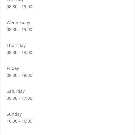
08:30 - 19:00
Wednesday
08:30 - 19:00
Thursday
08:30 - 19:00
Friday
08:30 - 18:00
Saturday
09:00 - 17:00
Sunday
10:00 - 16:00