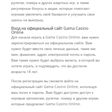
рулетки, покера и других азартных игр, а также
регулярные бонусы и акции, которые помогают
игрокам увеличить свой банкролл и улучшить свои
шансы на выигрыш.
Вход на официальный сайт Gama Casino
Online
Для начала играть в Gama Casino Online, вам нужно
зарегистрироваться на официальном сайте. Вам
нужно будет ввести свои личные данные, такие как
имя, фамилия, адрес электронной почты и пароль.
Вам также нужно будет выбрать валюту, в которой вы
хотите играть, и подтвердить, что вы достигли
возраста 18 лет.
После регистрации вы сможете войти на
официальный сайт Gama Casino Online, используя
ваш логин и пароль. Вам будет доступен доступ к
игровым автоматам, рулетке, покеру и другим играм,
которые предлагает Gama Casino Online.