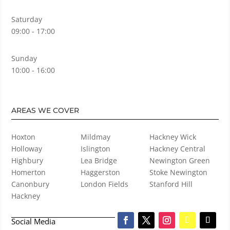
Saturday
09:00 - 17:00
Sunday
10:00 - 16:00
AREAS WE COVER
Hoxton
Mildmay
Hackney Wick
Holloway
Islington
Hackney Central
Highbury
Lea Bridge
Newington Green
Homerton
Haggerston
Stoke Newington
Canonbury
London Fields
Stanford Hill
Hackney
Social Media