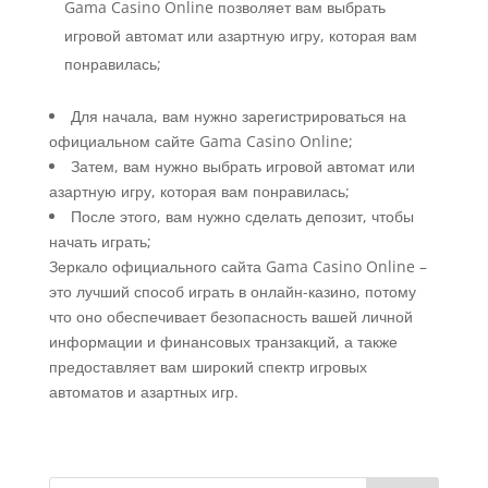
Gama Casino Online позволяет вам выбрать
игровой автомат или азартную игру, которая вам
понравилась;
Для начала, вам нужно зарегистрироваться на
официальном сайте Gama Casino Online;
Затем, вам нужно выбрать игровой автомат или
азартную игру, которая вам понравилась;
После этого, вам нужно сделать депозит, чтобы
начать играть;
Зеркало официального сайта Gama Casino Online –
это лучший способ играть в онлайн-казино, потому
что оно обеспечивает безопасность вашей личной
информации и финансовых транзакций, а также
предоставляет вам широкий спектр игровых
автоматов и азартных игр.