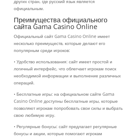
других стран, где русский язык является
официальным.
Преимущества официального
сайта Gama Casino Online
Официальный сайт Gama Casino Online имеет
несколько преимуществ, которые делают его
популярным среди игроков:
• Удобство использования: сайт имеет простой и
логичный интерфейс, что облегчает игрокам поиск
необходимой информации и выполнение различных
операций.
• Бесплатные игры: на официальном сайте Gama
Casino Online доступны бесплатные игры, которые
позволяют игрокам попробовать свои силы и выбрать
свою любимую игру.
• Регулярные бонусы: сайт предлагает регулярные
бонусы и акции, которые помогают игрокам