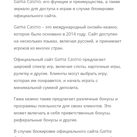
Gama Casino, его функции и преимущества, а также
зеркало для доступа к играм в случае блокировки
официального сайта.
Gama Casino – это международный онлайн-казино,
которое было основано в 2014 году. Сайт доступен
на нескольких языках, включая русский, и принимает
игроков из многих стран.
Официальный сайт Gama Casino предлагает
широкий спектр игр, включая слоты, карточные игры,
рулетку и другие. Клиенты могут выбрать игру,
которая им понравится, и начать играть с
минимальной суммой депозита.
Гама казино также предлагает различные бонусы и
программы лояльности для своих клиентов. Это
может включать в себя приветственные бонусы,
реферальные бонусы и другие.
В случае блокировки официального сайта Gama