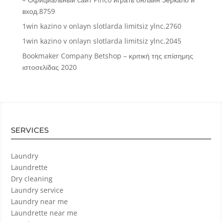
вход.8759
1win kazino v onlayn slotlarda limitsiz ylnc.2760
1win kazino v onlayn slotlarda limitsiz ylnc.2045
Bookmaker Company Betshop – κριτική της επίσημης
ιστοσελίδας 2020
SERVICES
Laundry
Laundrette
Dry cleaning
Laundry service
Laundry near me
Laundrette near me