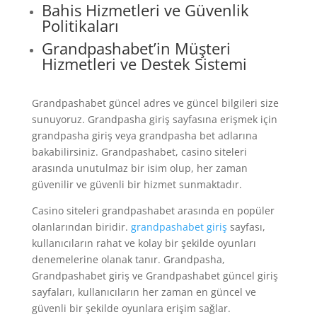
Bahis Hizmetleri ve Güvenlik
Politikaları
Grandpashabet’in Müşteri
Hizmetleri ve Destek Sistemi
Grandpashabet güncel adres ve güncel bilgileri size
sunuyoruz. Grandpasha giriş sayfasına erişmek için
grandpasha giriş veya grandpasha bet adlarına
bakabilirsiniz. Grandpashabet, casino siteleri
arasında unutulmaz bir isim olup, her zaman
güvenilir ve güvenli bir hizmet sunmaktadır.
Casino siteleri grandpashabet arasında en popüler
olanlarından biridir.
grandpashabet giriş
sayfası,
kullanıcıların rahat ve kolay bir şekilde oyunları
denemelerine olanak tanır. Grandpasha,
Grandpashabet giriş ve Grandpashabet güncel giriş
sayfaları, kullanıcıların her zaman en güncel ve
güvenli bir şekilde oyunlara erişim sağlar.