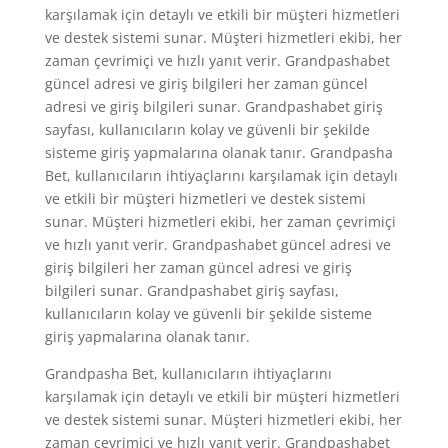
karşılamak için detaylı ve etkili bir müşteri hizmetleri
ve destek sistemi sunar. Müşteri hizmetleri ekibi, her
zaman çevrimiçi ve hızlı yanıt verir. Grandpashabet
güncel adresi ve giriş bilgileri her zaman güncel
adresi ve giriş bilgileri sunar. Grandpashabet giriş
sayfası, kullanıcıların kolay ve güvenli bir şekilde
sisteme giriş yapmalarına olanak tanır. Grandpasha
Bet, kullanıcıların ihtiyaçlarını karşılamak için detaylı
ve etkili bir müşteri hizmetleri ve destek sistemi
sunar. Müşteri hizmetleri ekibi, her zaman çevrimiçi
ve hızlı yanıt verir. Grandpashabet güncel adresi ve
giriş bilgileri her zaman güncel adresi ve giriş
bilgileri sunar. Grandpashabet giriş sayfası,
kullanıcıların kolay ve güvenli bir şekilde sisteme
giriş yapmalarına olanak tanır.
Grandpasha Bet, kullanıcıların ihtiyaçlarını
karşılamak için detaylı ve etkili bir müşteri hizmetleri
ve destek sistemi sunar. Müşteri hizmetleri ekibi, her
zaman çevrimiçi ve hızlı yanıt verir. Grandpashabet