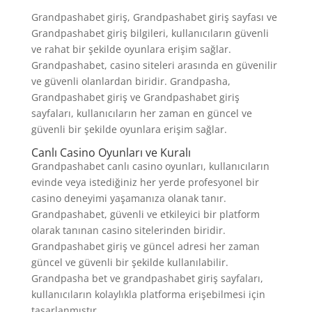
Grandpashabet giriş, Grandpashabet giriş sayfası ve
Grandpashabet giriş bilgileri, kullanıcıların güvenli
ve rahat bir şekilde oyunlara erişim sağlar.
Grandpashabet, casino siteleri arasında en güvenilir
ve güvenli olanlardan biridir. Grandpasha,
Grandpashabet giriş ve Grandpashabet giriş
sayfaları, kullanıcıların her zaman en güncel ve
güvenli bir şekilde oyunlara erişim sağlar.
Canlı Casino Oyunları ve Kuralı
Grandpashabet canlı casino oyunları, kullanıcıların
evinde veya istediğiniz her yerde profesyonel bir
casino deneyimi yaşamanıza olanak tanır.
Grandpashabet, güvenli ve etkileyici bir platform
olarak tanınan casino sitelerinden biridir.
Grandpashabet giriş ve güncel adresi her zaman
güncel ve güvenli bir şekilde kullanılabilir.
Grandpasha bet ve grandpashabet giriş sayfaları,
kullanıcıların kolaylıkla platforma erişebilmesi için
tasarlanmıştır.