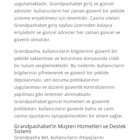
uygulamaktadır. Grandpashabet giriş ve güncel
adresler, kullanıcıların her zaman güvenli bir şekilde
sisteme erişebilmesi için önemlidir. Casino siteleri
Grandpashabet giriş sayfası üzerinden kolayca
erişilebilir ve güncel adresler her zaman güncel ve
güvenli olmalıdır.
Grandpasha, kullanıcıların bilgilerinin güvenli bir
şekilde saklanması ve korunması konusunda ciddi
bir tutum sergilemektedir. Bu nedenle, kullanıcıların
bilgilerinin şifrelenerek ve güvenli bir şekilde
depolanması, veri koruma politikalarının
uygulanması ve düzenli güvenlik kontrolülerinin
yapılması gibi önlemler alınmaktadır.
Grandpashabet güncel hizmetleri ve güvenlik
politikaları, kullanıcıların güvenle bahis ve canlı
casino oyunlarını oynayabilecekleri bir ortam sağlar.
Grandpashabet’in Müşteri Hizmetleri ve Destek
Sistemi
Grandpasha Bet, kullanıcıların ihtiyaçlarını