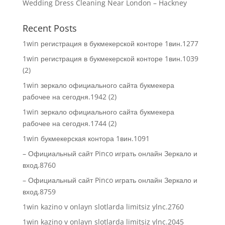
Wedding Dress Cleaning Near London – Hackney
Recent Posts
1win регистрация в букмекерской конторе 1вин.1277
1win регистрация в букмекерской конторе 1вин.1039
(2)
1win зеркало официального сайта букмекера
рабочее на сегодня.1942 (2)
1win зеркало официального сайта букмекера
рабочее на сегодня.1744 (2)
1win букмекерская контора 1вин.1091
– Официальный сайт Pinco играть онлайн Зеркало и
вход.8760
– Официальный сайт Pinco играть онлайн Зеркало и
вход.8759
1win kazino v onlayn slotlarda limitsiz ylnc.2760
1win kazino v onlayn slotlarda limitsiz ylnc.2045