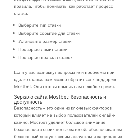
правила, чтобы понимать, как работает процесс
ставки.
Выберите тип ставки
Выберите событие для ставки
Установите размер ставки
Проверьте лимит ставки
Проверьте правила ставок
Если у вас возникнут вопросы или проблемы при
сделке ставки, вам можно обратиться к поддержке
Mostbet. Они готовы помочь вам в любое время.
Зеркало сайта Mostbet: безопасность и
доступность
Безопасность – это один из ключевых факторов,
который влияет на выбор пользователей онлайн-
казино. Мостбет уделяет большое внимание
безопасности своих пользователей, обеспечивая им
безопасный доступ к своим аккаунтам и защищая их