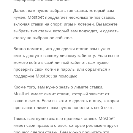
Далее, вам нужно выбрать тип ставки, который вам
нужен. Mostbet предлагает несколько типов ставок,
включая ставки на спорт, игры и лотереи. Вы можете
выбрать тип ставки, который вам подходит, и сделать
ставку на выбранное событие.
Важно помнить, что для сделки ставки вам нужно
иметь доступ к вашему личному кабинету. Если вы не
можете войти в свой личный кабинет, вам нужно
проверить свои логин и пароль, или обратиться к
поддержке Mostbet за помощью.
Кроме того, вам нужно знать о лимите ставки.
Mostbet имеет лимит ставки, который зависит от
вашего счета. Если вы хотите сделать ставку, которая
превышает лимит, вам нужно пополнить свой счет.
Также, вам нужно знать о правилах ставок. Mostbet
имеет свои правила ставок, которые регламентируют
процесс сделки ставки. Вам нужно прочитать эти