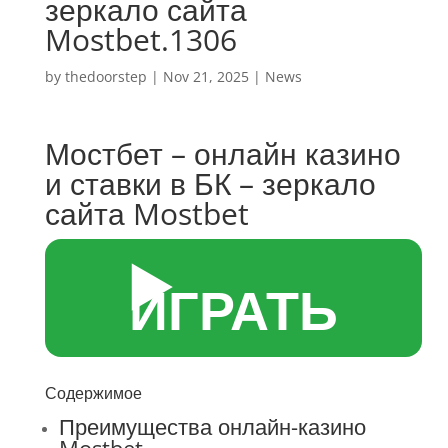
зеркало сайта
Mostbet.1306
by
thedoorstep
|
Nov 21, 2025
|
News
Мостбет – онлайн казино
и ставки в БК – зеркало
сайта Mostbet
▶️
ИГРАТЬ
Содержимое
Преимущества онлайн-казино
Mostbet