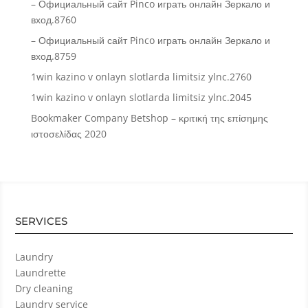
– Официальный сайт Pinco играть онлайн Зеркало и
вход.8760
– Официальный сайт Pinco играть онлайн Зеркало и
вход.8759
1win kazino v onlayn slotlarda limitsiz ylnc.2760
1win kazino v onlayn slotlarda limitsiz ylnc.2045
Bookmaker Company Betshop – κριτική της επίσημης
ιστοσελίδας 2020
SERVICES
Laundry
Laundrette
Dry cleaning
Laundry service