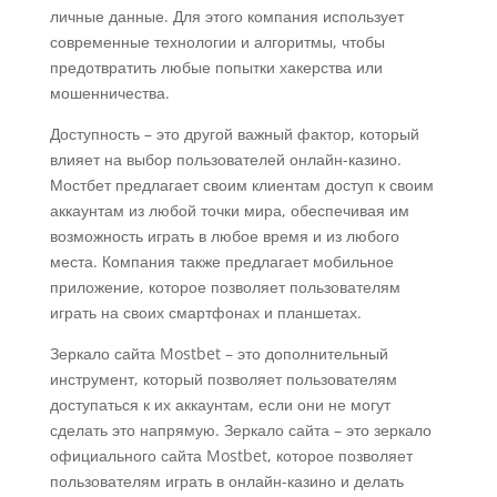
личные данные. Для этого компания использует
современные технологии и алгоритмы, чтобы
предотвратить любые попытки хакерства или
мошенничества.
Доступность – это другой важный фактор, который
влияет на выбор пользователей онлайн-казино.
Мостбет предлагает своим клиентам доступ к своим
аккаунтам из любой точки мира, обеспечивая им
возможность играть в любое время и из любого
места. Компания также предлагает мобильное
приложение, которое позволяет пользователям
играть на своих смартфонах и планшетах.
Зеркало сайта Mostbet – это дополнительный
инструмент, который позволяет пользователям
доступаться к их аккаунтам, если они не могут
сделать это напрямую. Зеркало сайта – это зеркало
официального сайта Mostbet, которое позволяет
пользователям играть в онлайн-казино и делать