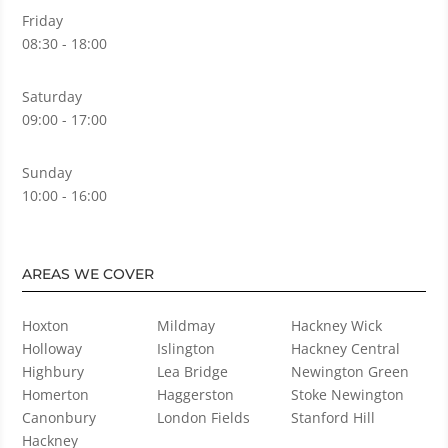
Friday
08:30 - 18:00
Saturday
09:00 - 17:00
Sunday
10:00 - 16:00
AREAS WE COVER
Hoxton
Mildmay
Hackney Wick
Holloway
Islington
Hackney Central
Highbury
Lea Bridge
Newington Green
Homerton
Haggerston
Stoke Newington
Canonbury
London Fields
Stanford Hill
Hackney