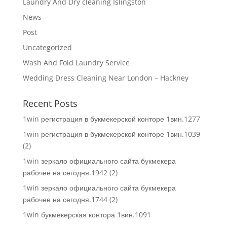
Laundry And Dry cleaning Islingston
News
Post
Uncategorized
Wash And Fold Laundry Service
Wedding Dress Cleaning Near London – Hackney
Recent Posts
1win регистрация в букмекерской конторе 1вин.1277
1win регистрация в букмекерской конторе 1вин.1039
(2)
1win зеркало официального сайта букмекера
рабочее на сегодня.1942 (2)
1win зеркало официального сайта букмекера
рабочее на сегодня.1744 (2)
1win букмекерская контора 1вин.1091