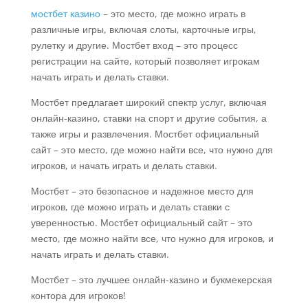
мостбет казино
– это место, где можно играть в
различные игры, включая слоты, карточные игры,
рулетку и другие. Мостбет вход – это процесс
регистрации на сайте, который позволяет игрокам
начать играть и делать ставки.
Мостбет предлагает широкий спектр услуг, включая
онлайн-казино, ставки на спорт и другие события, а
также игры и развлечения. Мостбет официальный
сайт – это место, где можно найти все, что нужно для
игроков, и начать играть и делать ставки.
Мостбет – это безопасное и надежное место для
игроков, где можно играть и делать ставки с
уверенностью. Мостбет официальный сайт – это
место, где можно найти все, что нужно для игроков, и
начать играть и делать ставки.
Мостбет – это лучшее онлайн-казино и букмекерская
контора для игроков!