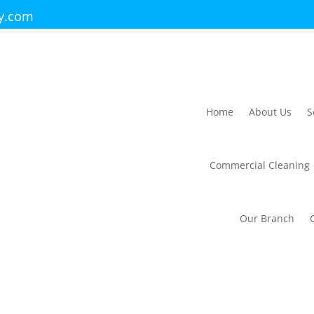
ry.com
Home
About Us
S
Commercial Cleaning
Our Branch