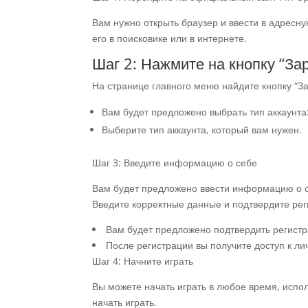
Вам нужно открыть браузер и ввести в адресн
его в поисковике или в интернете.
Шаг 2: Нажмите на кнопку “За
На странице главного меню найдите кнопку “За
Вам будет предложено выбрать тип аккаунта:
Выберите тип аккаунта, который вам нужен.
Шаг 3: Введите информацию о себе
Вам будет предложено ввести информацию о с
Введите корректные данные и подтвердите ре
Вам будет предложено подтвердить регистр
После регистрации вы получите доступ к лич
Шаг 4: Начните играть
Вы можете начать играть в любое время, испол
начать играть.