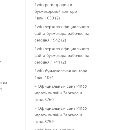
1win регистрация в
букмекерской конторе
1вин.1039 (2)
1win зеркало официального
сайта букмекера рабочее на
сегодня.1942 (2)
о
1win зеркало официального
сайта букмекера рабочее на
и.
сегодня.1744 (2)
1win букмекерская контора
1вин.1091
и из
– Официальный сайт Pinco
ют
играть онлайн Зеркало и
вход.8760
– Официальный сайт Pinco
играть онлайн Зеркало и
вход.8759