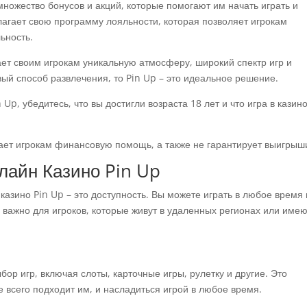
множество бонусов и акций, которые помогают им начать играть и
лагает свою программу лояльности, которая позволяет игрокам
ьность.
гает своим игрокам уникальную атмосферу, широкий спектр игр и
вый способ развлечения, то Pin Up – это идеальное решение.
p, убедитесь, что вы достигли возраста 18 лет и что игра в казин
ает игрокам финансовую помощь, а также не гарантирует выигрыш
лайн Казино Pin Up
азино Pin Up – это доступность. Вы можете играть в любое время 
о важно для игроков, которые живут в удаленных регионах или име
ор игр, включая слоты, карточные игры, рулетку и другие. Это
е всего подходит им, и насладиться игрой в любое время.