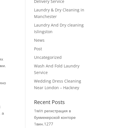
Delivery Service
Laundry & Dry Cleaning in
Manchester
Laundry And Dry cleaning
Islingston
News
Post
Uncategorized
их
ми.
Wash And Fold Laundry
Service
Wedding Dress Cleaning
зино
Near London – Hackney
Recent Posts
х
1win регистрация в
, а
букмекерской конторе
1вин.1277