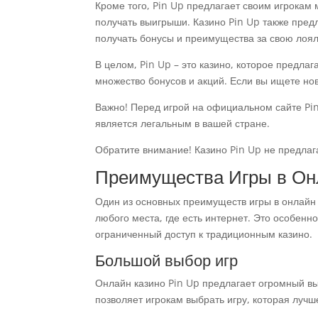
Кроме того, Pin Up предлагает своим игрокам 
получать выигрыши. Казино Pin Up также пред
получать бонусы и преимущества за свою лоял
В целом, Pin Up – это казино, которое предла
множество бонусов и акций. Если вы ищете но
Важно! Перед игрой на официальном сайте Pin U
является легальным в вашей стране.
Обратите внимание! Казино Pin Up не предлаг
Преимущества Игры в Он
Один из основных преимуществ игры в онлайн к
любого места, где есть интернет. Это особенн
ограниченный доступ к традиционным казино.
Большой выбор игр
Онлайн казино Pin Up предлагает огромный выб
позволяет игрокам выбрать игру, которая лучш