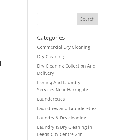
Categories
Commercial Dry Cleaning
Dry Cleaning
н
Dry Cleaning Collection And
Delivery
Ironing And Laundry
Services Near Harrogate
Launderettes
Laundries and Launderettes
Laundry & Dry cleaning
Laundry & Dry Cleaning in
Leeds City Centre 24h