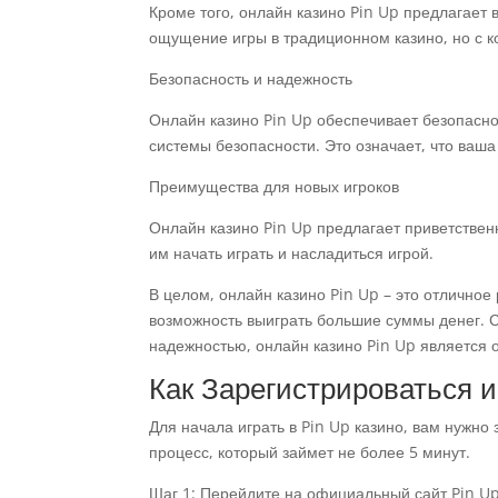
Кроме того, онлайн казино Pin Up предлагает 
ощущение игры в традиционном казино, но с к
Безопасность и надежность
Онлайн казино Pin Up обеспечивает безопасно
системы безопасности. Это означает, что ваш
Преимущества для новых игроков
Онлайн казино Pin Up предлагает приветствен
им начать играть и насладиться игрой.
В целом, онлайн казино Pin Up – это отличное
возможность выиграть большие суммы денег. С
надежностью, онлайн казино Pin Up является о
Как Зарегистрироваться и
Для начала играть в Pin Up казино, вам нужно
процесс, который займет не более 5 минут.
Шаг 1: Перейдите на официальный сайт Pin Up