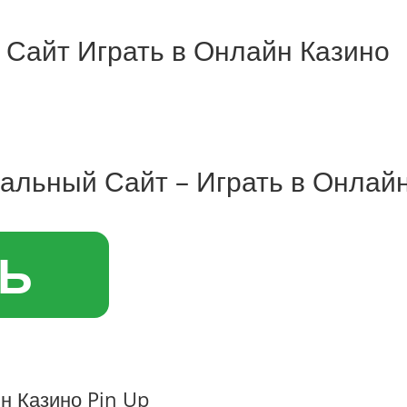
Сайт Играть в Онлайн Казино
альный Сайт – Играть в Онлай
ТЬ
н Казино Pin Up