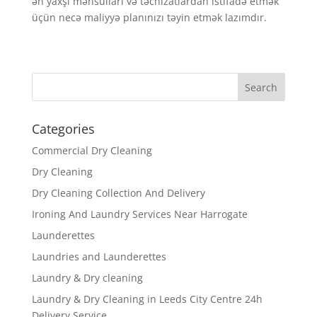
ən yaxşı məhsulları və təchizatlardan istifadə etmək
üçün necə maliyyə planınızı təyin etmək lazımdır.
Categories
Commercial Dry Cleaning
Dry Cleaning
Dry Cleaning Collection And Delivery
Ironing And Laundry Services Near Harrogate
Launderettes
Laundries and Launderettes
Laundry & Dry cleaning
Laundry & Dry Cleaning in Leeds City Centre 24h
Delivery Service