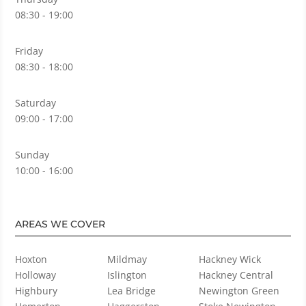
08:30 - 19:00
Friday
08:30 - 18:00
Saturday
09:00 - 17:00
Sunday
10:00 - 16:00
AREAS WE COVER
Hoxton
Mildmay
Hackney Wick
Holloway
Islington
Hackney Central
Highbury
Lea Bridge
Newington Green