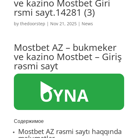
ve kazino Mostbet Giri
rsmi sayt.14281 (3)
by
thedoorstep
|
Nov 21, 2025
|
News
Mostbet AZ – bukmeker
ve kazino Mostbet – Giriş
rəsmi sayt
▶️
OYNA
Содержимое
Mostbet AZ rəsmi saytı haqqında
məlumatlar