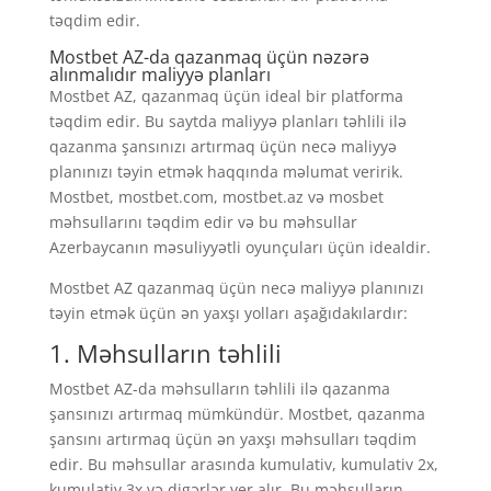
təqdim edir.
Mostbet AZ-da qazanmaq üçün nəzərə
alınmalıdır maliyyə planları
Mostbet AZ, qazanmaq üçün ideal bir platforma
təqdim edir. Bu saytda maliyyə planları təhlili ilə
qazanma şansınızı artırmaq üçün necə maliyyə
planınızı təyin etmək haqqında məlumat veririk.
Mostbet, mostbet.com, mostbet.az və mosbet
məhsullarını təqdim edir və bu məhsullar
Azerbaycanın məsuliyyətli oyunçuları üçün idealdir.
Mostbet AZ qazanmaq üçün necə maliyyə planınızı
təyin etmək üçün ən yaxşı yolları aşağıdakılardır:
1. Məhsulların təhlili
Mostbet AZ-da məhsulların təhlili ilə qazanma
şansınızı artırmaq mümkündür. Mostbet, qazanma
şansını artırmaq üçün ən yaxşı məhsulları təqdim
edir. Bu məhsullar arasında kumulativ, kumulativ 2x,
kumulativ 3x və digərlər yer alır. Bu məhsulların