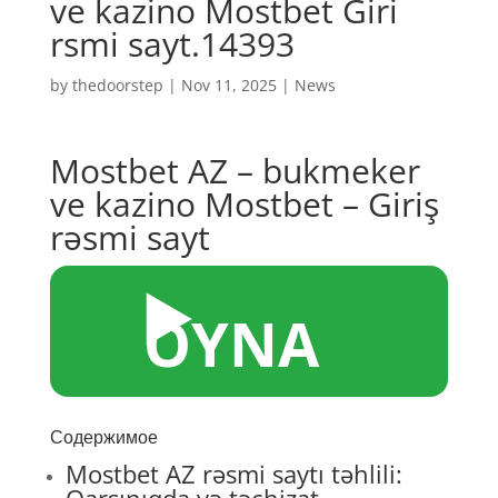
ve kazino Mostbet Giri
rsmi sayt.14393
by
thedoorstep
|
Nov 11, 2025
|
News
Mostbet AZ – bukmeker
ve kazino Mostbet – Giriş
rəsmi sayt
▶️
OYNA
Содержимое
Mostbet AZ rəsmi saytı təhlili:
Qarşınıqda və təchizat