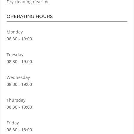
Dry cleaning near me
OPERATING HOURS
Monday
08:30 - 19:00
Tuesday
08:30 - 19:00
Wednesday
08:30 - 19:00
Thursday
08:30 - 19:00
Friday
08:30 - 18:00