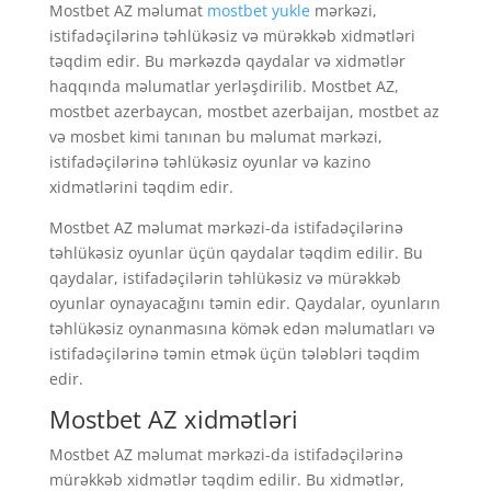
Mostbet AZ məlumat
mostbet yukle
mərkəzi,
istifadəçilərinə təhlükəsiz və mürəkkəb xidmətləri
təqdim edir. Bu mərkəzdə qaydalar və xidmətlər
haqqında məlumatlar yerləşdirilib. Mostbet AZ,
mostbet azerbaycan, mostbet azerbaijan, mostbet az
və mosbet kimi tanınan bu məlumat mərkəzi,
istifadəçilərinə təhlükəsiz oyunlar və kazino
xidmətlərini təqdim edir.
Mostbet AZ məlumat mərkəzi-da istifadəçilərinə
təhlükəsiz oyunlar üçün qaydalar təqdim edilir. Bu
qaydalar, istifadəçilərin təhlükəsiz və mürəkkəb
oyunlar oynayacağını təmin edir. Qaydalar, oyunların
təhlükəsiz oynanmasına kömək edən məlumatları və
istifadəçilərinə təmin etmək üçün tələbləri təqdim
edir.
Mostbet AZ xidmətləri
Mostbet AZ məlumat mərkəzi-da istifadəçilərinə
mürəkkəb xidmətlər təqdim edilir. Bu xidmətlər,