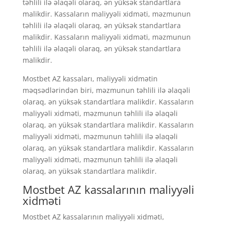
təhlili ilə əlaqəli olaraq, ən yüksək standartlara
malikdir. Kassaların maliyyəli xidməti, məzmunun
təhlili ilə əlaqəli olaraq, ən yüksək standartlara
malikdir. Kassaların maliyyəli xidməti, məzmunun
təhlili ilə əlaqəli olaraq, ən yüksək standartlara
malikdir.
Mostbet AZ kassaları, maliyyəli xidmətin
məqsədlərindən biri, məzmunun təhlili ilə əlaqəli
olaraq, ən yüksək standartlara malikdir. Kassaların
maliyyəli xidməti, məzmunun təhlili ilə əlaqəli
olaraq, ən yüksək standartlara malikdir. Kassaların
maliyyəli xidməti, məzmunun təhlili ilə əlaqəli
olaraq, ən yüksək standartlara malikdir. Kassaların
maliyyəli xidməti, məzmunun təhlili ilə əlaqəli
olaraq, ən yüksək standartlara malikdir.
Mostbet AZ kassalarının maliyyəli
xidməti
Mostbet AZ kassalarının maliyyəli xidməti,