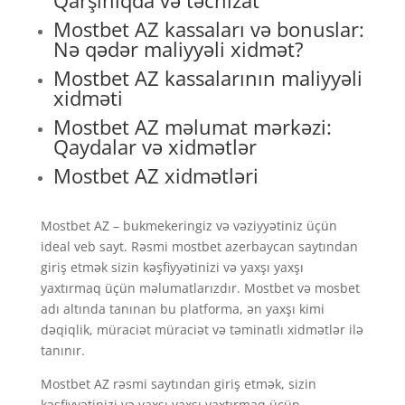
Mostbet AZ kassaları və bonuslar:
Nə qədər maliyyəli xidmət?
Mostbet AZ kassalarının maliyyəli
xidməti
Mostbet AZ məlumat mərkəzi:
Qaydalar və xidmətlər
Mostbet AZ xidmətləri
Mostbet AZ – bukmekeringiz və vəziyyətiniz üçün
ideal veb sayt. Rəsmi mostbet azerbaycan saytından
giriş etmək sizin kəşfiyyətinizi və yaxşı yaxşı
yaxtırmaq üçün məlumatlarızdır. Mostbet və mosbet
adı altında tanınan bu platforma, ən yaxşı kimi
dəqiqlik, müraciət müraciət və təminatlı xidmətlər ilə
tanınır.
Mostbet AZ rəsmi saytından giriş etmək, sizin
kəşfiyyətinizi və yaxşı yaxşı yaxtırmaq üçün