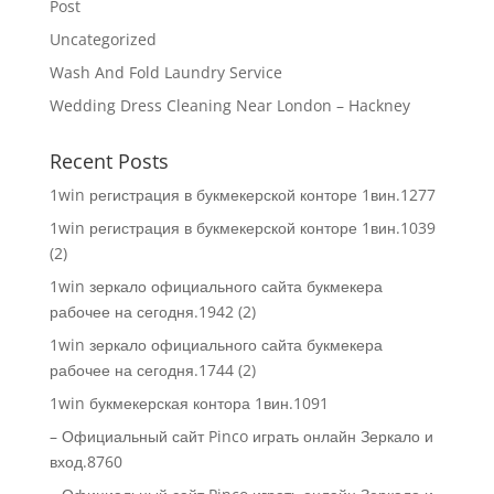
Post
Uncategorized
Wash And Fold Laundry Service
Wedding Dress Cleaning Near London – Hackney
Recent Posts
1win регистрация в букмекерской конторе 1вин.1277
1win регистрация в букмекерской конторе 1вин.1039
(2)
1win зеркало официального сайта букмекера
рабочее на сегодня.1942 (2)
1win зеркало официального сайта букмекера
рабочее на сегодня.1744 (2)
1win букмекерская контора 1вин.1091
– Официальный сайт Pinco играть онлайн Зеркало и
вход.8760