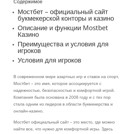
Содержимое
Мостбет – официальный сайт
букмекерской конторы и казино
Описание и функции Mostbet
Казино
Преимущества и условия для
игроков
Условия для игроков
В современном мире азартных игр и ставок на спорт,
Мостбет – это имя, которое ассоциируется с
надежностью, безопасностью и комфортной игрой.
Компания была основана в 2008 году и с тех пор
стала одним из лидеров в области букмекерства и
онлайн-казино.
Мостбет официальный сайт – это место, где можно
найти все, что нужно для комфортной игры. Здесь