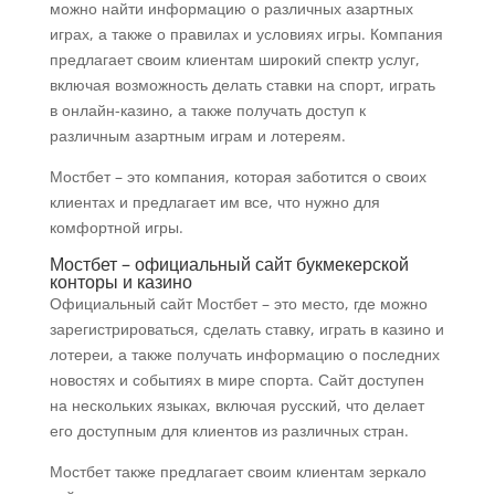
можно найти информацию о различных азартных
играх, а также о правилах и условиях игры. Компания
предлагает своим клиентам широкий спектр услуг,
включая возможность делать ставки на спорт, играть
в онлайн-казино, а также получать доступ к
различным азартным играм и лотереям.
Мостбет – это компания, которая заботится о своих
клиентах и предлагает им все, что нужно для
комфортной игры.
Мостбет – официальный сайт букмекерской
конторы и казино
Официальный сайт Мостбет – это место, где можно
зарегистрироваться, сделать ставку, играть в казино и
лотереи, а также получать информацию о последних
новостях и событиях в мире спорта. Сайт доступен
на нескольких языках, включая русский, что делает
его доступным для клиентов из различных стран.
Мостбет также предлагает своим клиентам зеркало