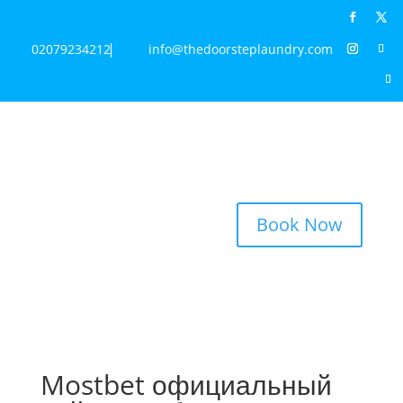
02079234212
info@thedoorsteplaundry.com
Book Now
Mostbet официальный