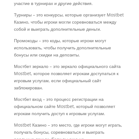
участие в турнирах и другие действия.
Турниры – это конкурсы, которые организует Mostbet
Казино, чтобы игроки могли соревноваться между
собой и выиграть дополнительные деньги.
Промокоды – это коды, которые игроки могут
использовать, чтобы получить дополнительные
бонусы или скидки на депозиты.
Мостбет зеркало – это зеркало официального сайта
Mostbet, которое позволяет игрокам доступаться к
игровым услугам, если официальный сайт
заблокирован.
Мостбет вход – это процесс регистрации на
официальном сайте Mostbet, который позволяет
игрокам получить доступ к игровым услугам.
Mostbet Казино – это место, где игроки могут играть,
получать бонусы, соревноваться и выиграть