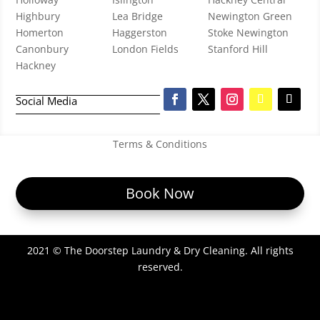
Highbury
Lea Bridge
Newington Green
Homerton
Haggerston
Stoke Newington
Canonbury
London Fields
Stanford Hill
Hackney
Social Media
Terms & Conditions
Book Now
2021 © The Doorstep Laundry & Dry Cleaning. All rights
reserved.
Website Design in London by
Professional Web Development by
Digi Ark Tech
.