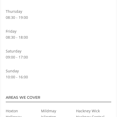
Thursday
08:30 - 19:00
Friday
08:30 - 18:00
Saturday
09:00 - 17:00
Sunday
10:00 - 16:00
AREAS WE COVER
Hoxton
Mildmay
Hackney Wick
Holloway
Islington
Hackney Central