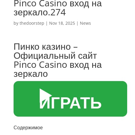
Pinco Casino вход на
зеркало.274
by
thedoorstep
|
Nov 18, 2025
|
News
Пинко казино –
Официальный сайт
Pinco Casino вход на
зеркало
▶️
ИГРАТЬ
Содержимое