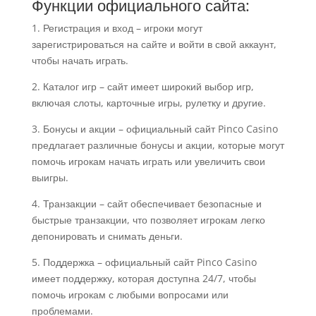
Функции официального сайта:
1. Регистрация и вход – игроки могут
зарегистрироваться на сайте и войти в свой аккаунт,
чтобы начать играть.
2. Каталог игр – сайт имеет широкий выбор игр,
включая слоты, карточные игры, рулетку и другие.
3. Бонусы и акции – официальный сайт Pinco Casino
предлагает различные бонусы и акции, которые могут
помочь игрокам начать играть или увеличить свои
выигры.
4. Транзакции – сайт обеспечивает безопасные и
быстрые транзакции, что позволяет игрокам легко
депонировать и снимать деньги.
5. Поддержка – официальный сайт Pinco Casino
имеет поддержку, которая доступна 24/7, чтобы
помочь игрокам с любыми вопросами или
проблемами.