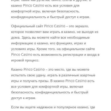
казино Pinco Casino есть все условия для
комфортной игры, включая безопасность,
конфиденциальность и быстрый доступ к играм.
Официальный сайт Pinco Casino – это зеркало,
которое позволяет вам играть в казино, не выходя из
дома. Здесь вы можете найти все необходимые
информацию о казино, его функциях, играх и
условиях игры. Кроме того, на официальном сайте
Pinco Casino есть возможность регистрации и входа в
игровой процесс.
Казино Pinco Casino – это место, где вы можете
испытать свою удачу, играть в различные азартные
игры и получать призы. В казино Pinco Casino есть
все условия для комфортной игры, включая
безопасность, конфиденциальность и быстрый
доступ к играм.
Если вы ищете надежное и популярное казино, где