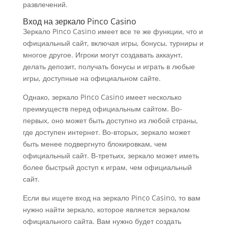
развлечений.
Вход на зеркало Pinco Casino
Зеркало Pinco Casino имеет все те же функции, что и
официальный сайт, включая игры, бонусы, турниры и
многое другое. Игроки могут создавать аккаунт,
делать депозит, получать бонусы и играть в любые
игры, доступные на официальном сайте.
Однако, зеркало Pinco Casino имеет несколько
преимуществ перед официальным сайтом. Во-
первых, оно может быть доступно из любой страны,
где доступен интернет. Во-вторых, зеркало может
быть менее подвергнуто блокировкам, чем
официальный сайт. В-третьих, зеркало может иметь
более быстрый доступ к играм, чем официальный
сайт.
Если вы ищете вход на зеркало Pinco Casino, то вам
нужно найти зеркало, которое является зеркалом
официального сайта. Вам нужно будет создать