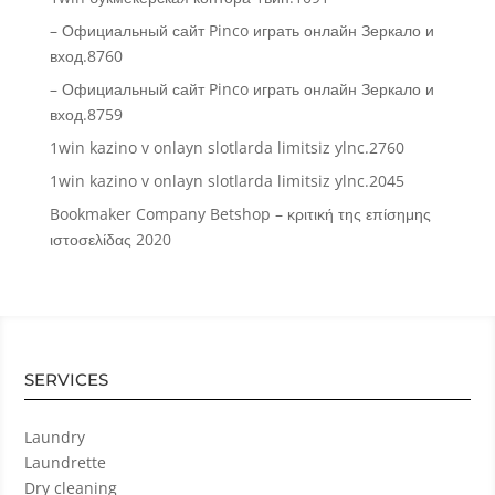
– Официальный сайт Pinco играть онлайн Зеркало и
вход.8760
– Официальный сайт Pinco играть онлайн Зеркало и
вход.8759
1win kazino v onlayn slotlarda limitsiz ylnc.2760
1win kazino v onlayn slotlarda limitsiz ylnc.2045
Bookmaker Company Betshop – κριτική της επίσημης
ιστοσελίδας 2020
SERVICES
Laundry
Laundrette
Dry cleaning