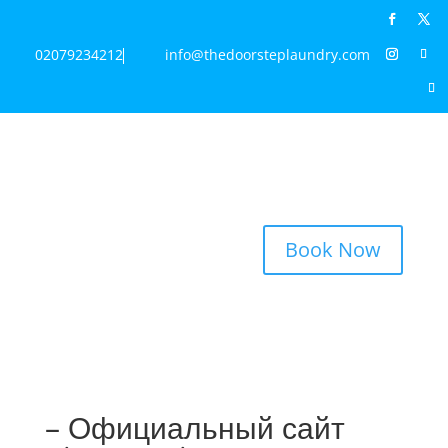
02079234212
info@thedoorsteplaundry.com
Book Now
– Официальный сайт