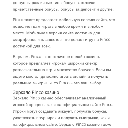
доступны различные типы бонусов, включая
приветственные бонусы, бонусы за депозит и другие.
Pinco также предлагает мобильную версию сайта, что
позволяет вам играть в любое время и в любом
месте. Мобильная версия сайта доступна для
смартфонов и планшетов, что делает игру на Pinco
доступной для всех.
В целом, Pinco – это отличное онлайн-казино,
которое предлагает игрокам широкий спектр
развлекательных игр и множество бонусов. Если вы
ищете место, где можно играть онлайн и получать
реальные выигрыши, то Pinco – это ваш выбор.
Зеркало Pinco казино
Зеркало Pinco казино обеспечивает аналогичный
игровой процесс, как и на официальном сайте Pinco.
Игроки могут создавать аккаунт, получать бонусы,
участвовать в турнирах и получать выигрыши, как и
на официальном сайте. Зеркало Pinco казино также