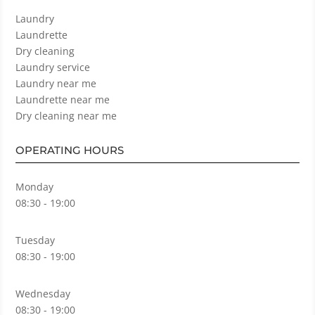
Laundry
Laundrette
Dry cleaning
Laundry service
Laundry near me
Laundrette near me
Dry cleaning near me
OPERATING HOURS
Monday
08:30 - 19:00
Tuesday
08:30 - 19:00
Wednesday
08:30 - 19:00