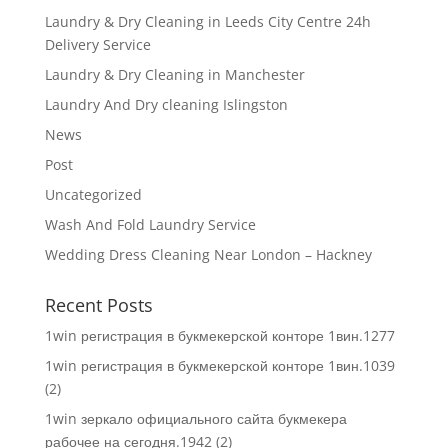
Laundry & Dry Cleaning in Leeds City Centre 24h
Delivery Service
Laundry & Dry Cleaning in Manchester
Laundry And Dry cleaning Islingston
News
Post
Uncategorized
Wash And Fold Laundry Service
Wedding Dress Cleaning Near London – Hackney
Recent Posts
1win регистрация в букмекерской конторе 1вин.1277
1win регистрация в букмекерской конторе 1вин.1039
(2)
1win зеркало официального сайта букмекера
рабочее на сегодня.1942 (2)