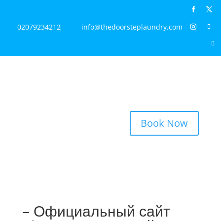
02079234212
info@thedoorsteplaundry.com
Book Now
– Официальный сайт