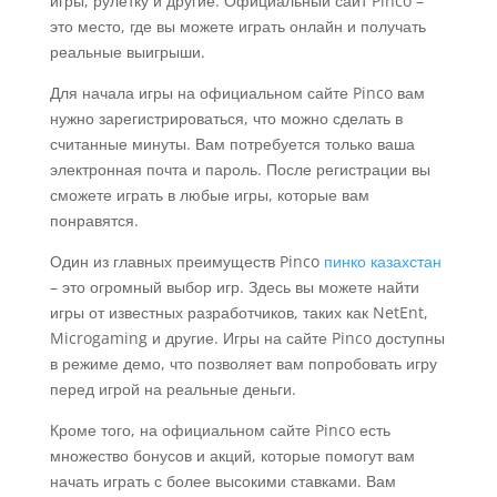
игры, рулетку и другие. Официальный сайт Pinco –
это место, где вы можете играть онлайн и получать
реальные выигрыши.
Для начала игры на официальном сайте Pinco вам
нужно зарегистрироваться, что можно сделать в
считанные минуты. Вам потребуется только ваша
электронная почта и пароль. После регистрации вы
сможете играть в любые игры, которые вам
понравятся.
Один из главных преимуществ Pinco
пинко казахстан
– это огромный выбор игр. Здесь вы можете найти
игры от известных разработчиков, таких как NetEnt,
Microgaming и другие. Игры на сайте Pinco доступны
в режиме демо, что позволяет вам попробовать игру
перед игрой на реальные деньги.
Кроме того, на официальном сайте Pinco есть
множество бонусов и акций, которые помогут вам
начать играть с более высокими ставками. Вам