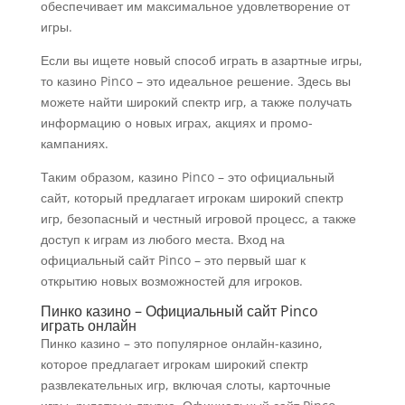
обеспечивает им максимальное удовлетворение от
игры.
Если вы ищете новый способ играть в азартные игры,
то казино Pinco – это идеальное решение. Здесь вы
можете найти широкий спектр игр, а также получать
информацию о новых играх, акциях и промо-
кампаниях.
Таким образом, казино Pinco – это официальный
сайт, который предлагает игрокам широкий спектр
игр, безопасный и честный игровой процесс, а также
доступ к играм из любого места. Вход на
официальный сайт Pinco – это первый шаг к
открытию новых возможностей для игроков.
Пинко казино – Официальный сайт Pinco
играть онлайн
Пинко казино – это популярное онлайн-казино,
которое предлагает игрокам широкий спектр
развлекательных игр, включая слоты, карточные