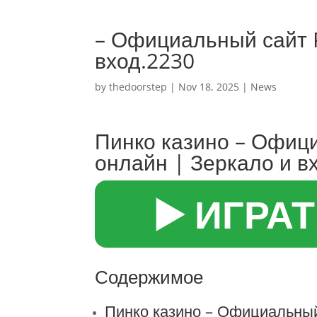
– Официальный сайт P
вход.2230
by
thedoorstep
|
Nov 18, 2025
|
News
Пинко казино – Офици
онлайн | Зеркало и в
▶️ ИГРА
Содержимое
Пинко казино – Официальный