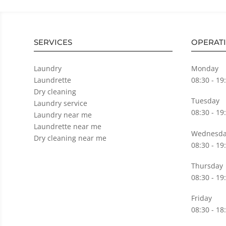
SERVICES
OPERAT
Laundry
Monday
Laundrette
08:30 - 19
Dry cleaning
Tuesday
Laundry service
08:30 - 19
Laundry near me
Laundrette near me
Wednesda
Dry cleaning near me
08:30 - 19
Thursday
08:30 - 19
Friday
08:30 - 18