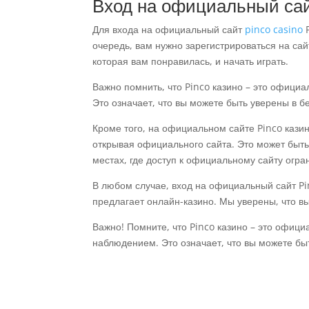
Вход на официальный сай
Для входа на официальный сайт
pinco casino
P
очередь, вам нужно зарегистрироваться на сай
которая вам понравилась, и начать играть.
Важно помнить, что Pinco казино – это официа
Это означает, что вы можете быть уверены в б
Кроме того, на официальном сайте Pinco казин
открывая официального сайта. Это может быть 
местах, где доступ к официальному сайту огра
В любом случае, вход на официальный сайт Pi
предлагает онлайн-казино. Мы уверены, что в
Важно! Помните, что Pinco казино – это офици
наблюдением. Это означает, что вы можете быт