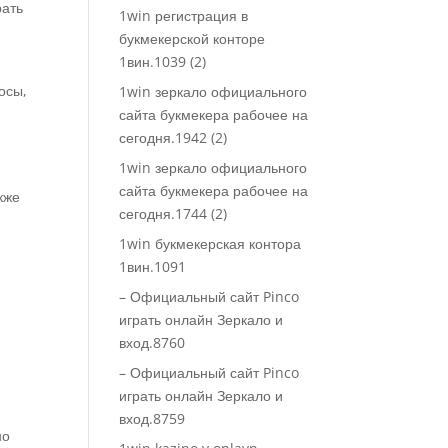
рать
1win регистрация в
букмекерской конторе
1вин.1039 (2)
осы,
1win зеркало официального
сайта букмекера рабочее на
сегодня.1942 (2)
1win зеркало официального
сайта букмекера рабочее на
кже
сегодня.1744 (2)
1win букмекерская контора
1вин.1091
– Официальный сайт Pinco
играть онлайн Зеркало и
вход.8760
– Официальный сайт Pinco
играть онлайн Зеркало и
вход.8759
но