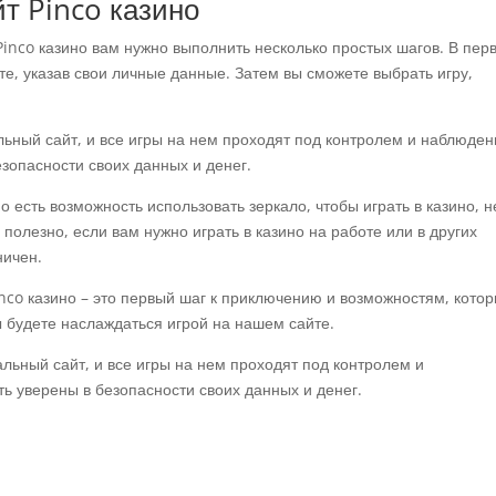
т Pinco казино
inco казино вам нужно выполнить несколько простых шагов. В пер
те, указав свои личные данные. Затем вы сможете выбрать игру,
льный сайт, и все игры на нем проходят под контролем и наблюден
езопасности своих данных и денег.
о есть возможность использовать зеркало, чтобы играть в казино, н
полезно, если вам нужно играть в казино на работе или в других
ничен.
nco казино – это первый шаг к приключению и возможностям, кото
ы будете наслаждаться игрой на нашем сайте.
альный сайт, и все игры на нем проходят под контролем и
ь уверены в безопасности своих данных и денег.