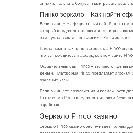
онлайн, получать бонусы и выигрывать реальн
Пинко зеркало – Как найти оф
Если вы ищете официальный сайт Pinco, вам н
который предлагает игрокам те же игры и возм
вам нужно ввести в поисковике “Pinco зеркало
Важно помнить, что не все зеркала Pinco явля
что вы находитесь на официальном сайте Pinc
Официальный сайт Pinco – это место, где вы м
деньги. Платформа Pinco предлагает игрокам б
азартные игры.
Если вы ищете развлечения и возможности для 
Платформа Pinco предлагает игрокам безопасн
заработка.
Зеркало Pinco казино
Зеркало Pinco казино обеспечивает полный дос
позволяет игрокам наслаждаться игрой в любое 