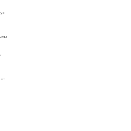
вую
ием.
е
рые