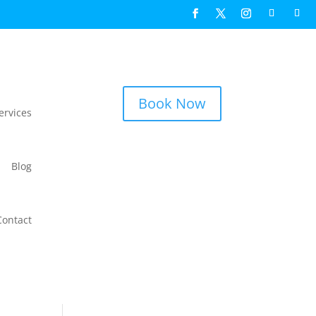
Book Now
ervices
Blog
Contact