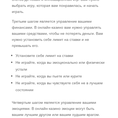
выбрать игру, которая вам понравилась, и начать
играть.
Третьим шагом является управление вашими
финансами. В онлайн-казино вам нужно управлять
вашими средствами, чтобы не потерять деньги. Вам
нужно установить себе лимит на ставки и не
превышать его.
Установите себе лимит на ставки
Не играйте, когда вы эмоционально или физически
устали
Не играйте, когда вы пьете или курите
Не играйте, когда вы чувствуете себя не в лучшем
состоянии
Четвертым шагом является управление вашими
эмоциями. В онлайн-казино эмоции могут быть
вашим лучшим другом или вашим худшим врагом.