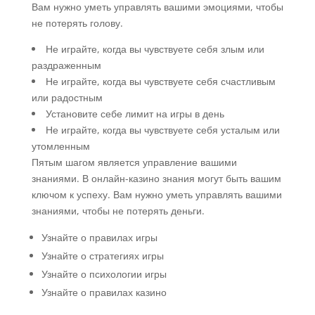
Вам нужно уметь управлять вашими эмоциями, чтобы
не потерять голову.
Не играйте, когда вы чувствуете себя злым или
раздраженным
Не играйте, когда вы чувствуете себя счастливым
или радостным
Установите себе лимит на игры в день
Не играйте, когда вы чувствуете себя усталым или
утомленным
Пятым шагом является управление вашими
знаниями. В онлайн-казино знания могут быть вашим
ключом к успеху. Вам нужно уметь управлять вашими
знаниями, чтобы не потерять деньги.
Узнайте о правилах игры
Узнайте о стратегиях игры
Узнайте о психологии игры
Узнайте о правилах казино