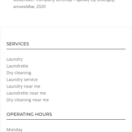
ιστοσελίδας 2020
SERVICES
Laundry
Laundrette
Dry cleaning
Laundry service
Laundry near me
Laundrette near me
Dry cleaning near me
OPERATING HOURS
Monday