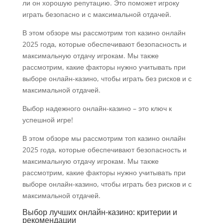
ли он хорошую репутацию. Это поможет игроку
играть безопасно и с максимальной отдачей.
В этом обзоре мы рассмотрим топ казино онлайн
2025 года, которые обеспечивают безопасность и
максимальную отдачу игрокам. Мы также
рассмотрим, какие факторы нужно учитывать при
выборе онлайн-казино, чтобы играть без рисков и с
максимальной отдачей.
Выбор надежного онлайн-казино – это ключ к
успешной игре!
В этом обзоре мы рассмотрим топ казино онлайн
2025 года, которые обеспечивают безопасность и
максимальную отдачу игрокам. Мы также
рассмотрим, какие факторы нужно учитывать при
выборе онлайн-казино, чтобы играть без рисков и с
максимальной отдачей.
Выбор лучших онлайн-казино: критерии и
рекомендации