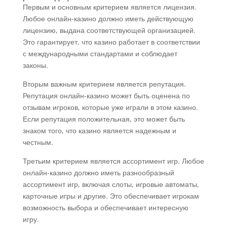
Первым и основным критерием является лицензия.
Любое онлайн-казино должно иметь действующую
лицензию, выдана соответствующей организацией.
Это гарантирует, что казино работает в соответствии
с международными стандартами и соблюдает
законы.
Вторым важным критерием является репутация.
Репутация онлайн-казино может быть оценена по
отзывам игроков, которые уже играли в этом казино.
Если репутация положительная, это может быть
знаком того, что казино является надежным и
честным.
Третьим критерием является ассортимент игр. Любое
онлайн-казино должно иметь разнообразный
ассортимент игр, включая слоты, игровые автоматы,
карточные игры и другие. Это обеспечивает игрокам
возможность выбора и обеспечивает интересную
игру.