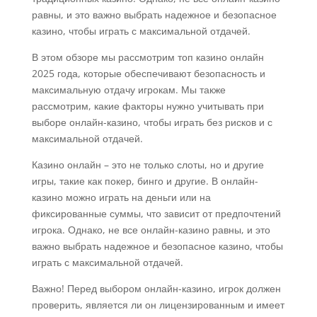
равны, и это важно выбрать надежное и безопасное
казино, чтобы играть с максимальной отдачей.
В этом обзоре мы рассмотрим топ казино онлайн
2025 года, которые обеспечивают безопасность и
максимальную отдачу игрокам. Мы также
рассмотрим, какие факторы нужно учитывать при
выборе онлайн-казино, чтобы играть без рисков и с
максимальной отдачей.
Казино онлайн – это не только слоты, но и другие
игры, такие как покер, бинго и другие. В онлайн-
казино можно играть на деньги или на
фиксированные суммы, что зависит от предпочтений
игрока. Однако, не все онлайн-казино равны, и это
важно выбрать надежное и безопасное казино, чтобы
играть с максимальной отдачей.
Важно! Перед выбором онлайн-казино, игрок должен
проверить, является ли он лицензированным и имеет