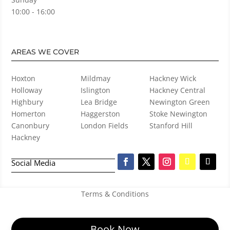
10:00 - 16:00
AREAS WE COVER
Hoxton
Mildmay
Hackney Wick
Holloway
Islington
Hackney Central
Highbury
Lea Bridge
Newington Green
Homerton
Haggerston
Stoke Newington
Canonbury
London Fields
Stanford Hill
Hackney
Social Media
Terms & Conditions
Book Now