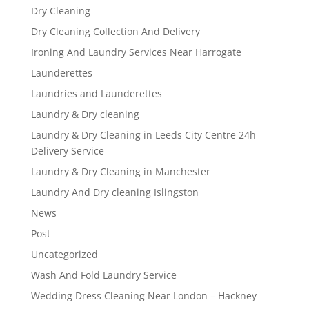
Dry Cleaning
Dry Cleaning Collection And Delivery
Ironing And Laundry Services Near Harrogate
Launderettes
Laundries and Launderettes
Laundry & Dry cleaning
Laundry & Dry Cleaning in Leeds City Centre 24h
Delivery Service
Laundry & Dry Cleaning in Manchester
Laundry And Dry cleaning Islingston
News
Post
Uncategorized
Wash And Fold Laundry Service
Wedding Dress Cleaning Near London – Hackney