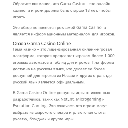
Обратите внимание, что Gama Casino – это онлайн-
казино, и игроки должны быть старше 18 лет, чтобы
играть.
Это обзор не является рекламой Gama Casino, а
является информационным материалом для игроков.
Обзор Gama Casino Online
Гама казино – это лицензированная онлайн-игровая
платформа, которая предлагает игрокам более 1 000
игровых автоматов и таблиц для игроков. Платформа
доступна на русском языке, что делает ее более
доступной для игроков из России и других стран, где
русский язык является официальным.
В Gama Casino Online доступны игры от известных
разработчиков, таких как NetEnt, Microgaming и
Evolution Gaming. Это означает, что игроки могут
выбрать из широкого спектра игр, включая слоты,
рулетку, блэкджек и другие игры.