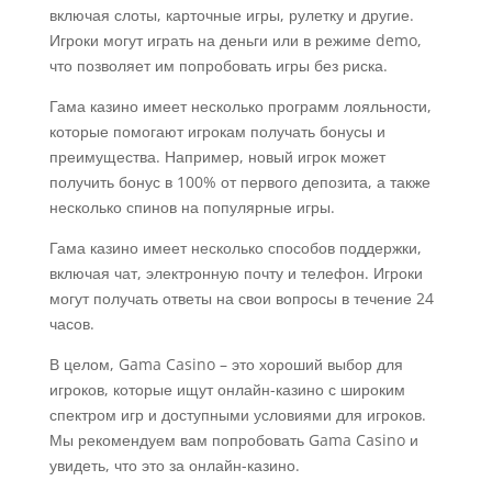
включая слоты, карточные игры, рулетку и другие.
Игроки могут играть на деньги или в режиме demo,
что позволяет им попробовать игры без риска.
Гама казино имеет несколько программ лояльности,
которые помогают игрокам получать бонусы и
преимущества. Например, новый игрок может
получить бонус в 100% от первого депозита, а также
несколько спинов на популярные игры.
Гама казино имеет несколько способов поддержки,
включая чат, электронную почту и телефон. Игроки
могут получать ответы на свои вопросы в течение 24
часов.
В целом, Gama Casino – это хороший выбор для
игроков, которые ищут онлайн-казино с широким
спектром игр и доступными условиями для игроков.
Мы рекомендуем вам попробовать Gama Casino и
увидеть, что это за онлайн-казино.