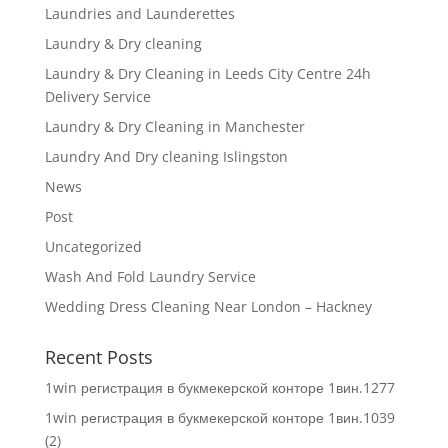
Laundries and Launderettes
Laundry & Dry cleaning
Laundry & Dry Cleaning in Leeds City Centre 24h
Delivery Service
Laundry & Dry Cleaning in Manchester
Laundry And Dry cleaning Islingston
News
Post
Uncategorized
Wash And Fold Laundry Service
Wedding Dress Cleaning Near London – Hackney
Recent Posts
1win регистрация в букмекерской конторе 1вин.1277
1win регистрация в букмекерской конторе 1вин.1039
(2)