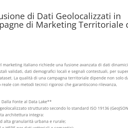
usione di Dati Geolocalizzati in
gne di Marketing Territoriale 
el marketing italiano richiede una fusione avanzata di dati dinamici
tali validati, dati demografici locali e segnali contestuali, per supe
 dataset. La qualità di una campagna territoriale dipende non solo d
o reale con metodi tecnici rigorosi che garantiscono rilevanza,
: Dalla Fonte al Data Lake**
e geolocalizzato strutturato secondo lo standard ISO 19136 (GeoJSON
ta architettura integra:
 alta granularità urbana e rurale;
e HERE per dati vettoriali e semantici;