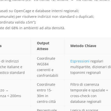
 basati su OpenCage e database interni regionali;
comunale) per risolvere indirizzi non standard o duplicati;
oordinata valida ±5m”);
rate del 68% in ambienti ad alta densità.
Output
a
Metodo Chiave
Atteso
Coordinate
di indirizzi
Espressioni
regolari
WGS84
iche italiane e
multipartite, dizionari d
coerenti e
stico standard
toponimi regionali
confrontabili
Coordinate
Filtro di coerenza
zzo →
entro 15-
temporale e spaziale +
tenza < 200ms
30m in
cross-check con
centro città
database regionali
Percentuale
Logica di scoring