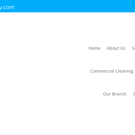
ry.com
Home
About Us
S
Commercial Cleaning
Our Branch