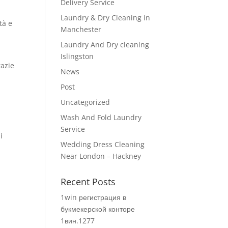
Delivery Service
Laundry & Dry Cleaning in
tà e
Manchester
Laundry And Dry cleaning
Islingston
razie
News
Post
Uncategorized
Wash And Fold Laundry
Service
i
Wedding Dress Cleaning
Near London – Hackney
Recent Posts
1win регистрация в
букмекерской конторе
1вин.1277