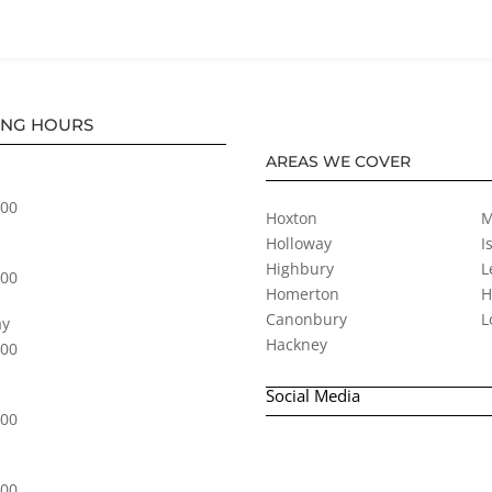
ING HOURS
AREAS WE COVER
:00
Hoxton
M
Holloway
I
Highbury
L
:00
Homerton
H
Canonbury
L
y
Hackney
:00
Social Media
:00
:00