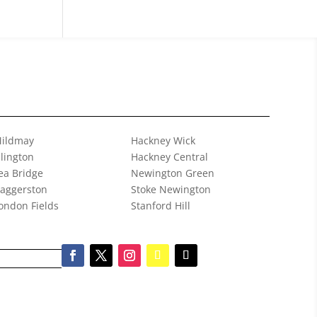
ildmay
Hackney Wick
slington
Hackney Central
ea Bridge
Newington Green
aggerston
Stoke Newington
ondon Fields
Stanford Hill