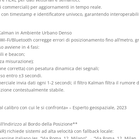
tri commerciali) per aggiornamenti in tempo reale.
on timestamp e identificatore univoco, garantendo interoperabili
ro Kalman in Ambiente Urbano Denso
Wi-Fi/Bluetooth corregge errori di posizionamento fino all’metro, g
so avviene in 4 fasi:
ili e beacon;
anza misurazione);
ione corretta) con pesatura dinamica dei segnali;
iso entro ±3 secondi.
iale invia dati ogni 1-2 secondi; il filtro Kalman filtra il rumore d
izione contestualmente stabile.
l calibro con cui le si confronta» – Esperto geospaziale, 2023
l’Indirizzo al Bordo della Posizione**
) richiede sistemi ad alta velocità con fallback locale:
arsing italiano (es. “Via Roma, 12, Milano” → “Via Roma, 12, Milan,