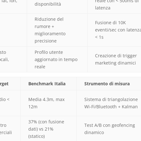
lat, lon,
reale con < 500ms di
disponibilità
latenza
Riduzione del
Fusione di 10K
rumore +
eventi/sec con latenz
miglioramento
< 1s
precisione
sto
Profilo utente
Creazione di trigger
cali,
aggiornato in tempo
marketing dinamici
reale
rget
Benchmark Italia
Strumento di misura
dio <
Media 4.3m, max
Sistema di triangolazione
12m
Wi-Fi/Bluetooth + Kalman
37% (con fusione
tro
Test A/B con geofencing
dati) vs 21%
rciali
dinamico
(statico)