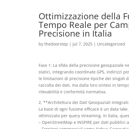
Ottimizzazione della F
Tempo Reale per Campa
Precisione in Italia
by
thedoorstep
|
Jul 7, 2025
|
Uncategorized
Fase 1: La sfida della precisione geospaziale n
statici, integrando coordinate GPS, indirizzi pos
le limitazioni di precisione tipiche dei singoli
raccolta dei dati, ma dalla loro sintesi in temp
rilevabilità e conformità normativa.
2. **Architettura dei Dati Geospaziali Integrati
La base di ogni fusione efficace è un data lak
ottimizzato per query streaming. In Italia, ques
– OpenStreetMap e INSPIRE per dati pubblici ad
– Fornitori commerciali come Airbus Geospatial 