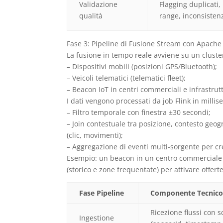
Validazione
Flagging duplicati,
qualità
range, inconsistenz
Fase 3: Pipeline di Fusione Stream con Apache
La fusione in tempo reale avviene su un cluste
– Dispositivi mobili (posizioni GPS/Bluetooth);
– Veicoli telematici (telematici fleet);
– Beacon IoT in centri commerciali e infrastru
I dati vengono processati da job Flink in milli
– Filtro temporale con finestra ±30 secondi;
– Join contestuale tra posizione, contesto geog
(clic, movimenti);
– Aggregazione di eventi multi-sorgente per cre
Esempio: un beacon in un centro commerciale inv
(storico e zone frequentate) per attivare offer
Fase Pipeline
Componente Tecnic
Ricezione flussi con 
Ingestione