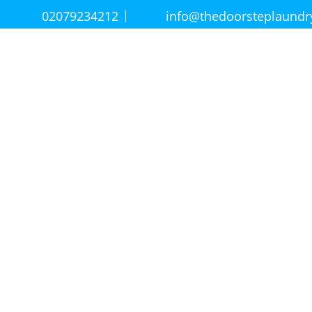
02079234212
info@thedoorsteplaund