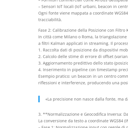
– Sensori IoT locali (IoT urbani, beacon in cen
Ogni fonte viene mappata a coordinate WGS84 c
tracciabilità.
Fase 2: Calibrazione della Posizione con Filt
In città come Milano o Roma, la triangolazione 
a filtri Kalman applicati in streaming. Il proces
1. Raccolta dati di posizione da dispositivi mob
2. Calcolo delle stime di errore di offset (vari
3. Aggiornamento predittivo dello stato (posiz
4. Inserimento in pipeline con timestamp prec
Esempio pratico: un beacon in un centro commerc
riflessioni e interferenze, producendo una pos
«La precisione non nasce dalla fonte, ma da
3. **Normalizzazione e Geocodifica Inversa: Dal
La conversione da testo a coordinate WGS84 (INR
– Fase 1: Normalizzazione input con regole di p