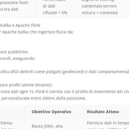
 posizione fuori
di dati
combinata (errore
a tra dati
rifiutati < 5%
misura + contesto)
 Kafka e Apache Flink
r Apache Kafka che ingerisce flussi da:
tture pubbliche.
secondi, eseguendo:
rafico (ROI definiti come poligoni geofenced) e dati comportamental
are profili utente dinamici.
ia dati ogni 1s; Flink li correla con il profilo di movimento del cl
te personalizzate entro 200ms dalla posizione.
o
Obiettivo Operativo
Risultato Atteso
schema:
Fornisce dati in temp
Basso jitter, alta