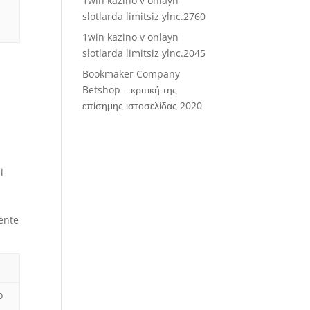
1win kazino v onlayn
slotlarda limitsiz ylnc.2760
1win kazino v onlayn
slotlarda limitsiz ylnc.2045
Bookmaker Company
Betshop – κριτική της
επίσημης ιστοσελίδας 2020
i
iente
o