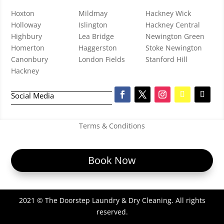
Hoxton
Mildmay
Hackney Wick
Holloway
Islington
Hackney Central
Highbury
Lea Bridge
Newington Green
Homerton
Haggerston
Stoke Newington
Canonbury
London Fields
Stanford Hill
Hackney
Social Media
Terms & Conditions
Book Now
2021 © The Doorstep Laundry & Dry Cleaning. All rights
reserved.