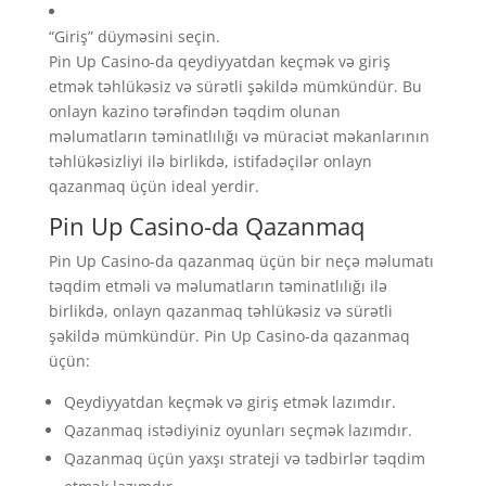
“Giriş” düyməsini seçin.
Pin Up Casino-da qeydiyyatdan keçmək və giriş
etmək təhlükəsiz və sürətli şəkildə mümkündür. Bu
onlayn kazino tərəfindən təqdim olunan
məlumatların təminatlılığı və müraciət məkanlarının
təhlükəsizliyi ilə birlikdə, istifadəçilər onlayn
qazanmaq üçün ideal yerdir.
Pin Up Casino-da Qazanmaq
Pin Up Casino-da qazanmaq üçün bir neçə məlumatı
təqdim etməli və məlumatların təminatlılığı ilə
birlikdə, onlayn qazanmaq təhlükəsiz və sürətli
şəkildə mümkündür. Pin Up Casino-da qazanmaq
üçün:
Qeydiyyatdan keçmək və giriş etmək lazımdır.
Qazanmaq istədiyiniz oyunları seçmək lazımdır.
Qazanmaq üçün yaxşı strateji və tədbirlər təqdim