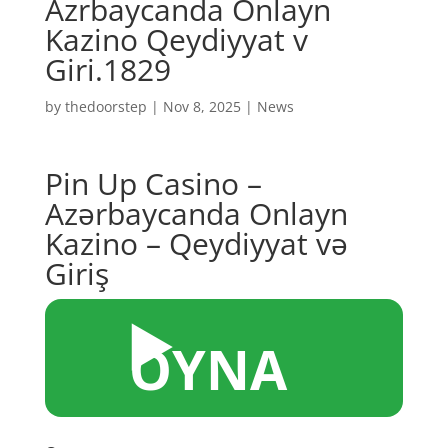
Azrbaycanda Onlayn
Kazino Qeydiyyat v
Giri.1829
by
thedoorstep
|
Nov 8, 2025
|
News
Pin Up Casino –
Azərbaycanda Onlayn
Kazino – Qeydiyyat və
Giriş
▶️
OYNA