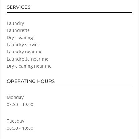
SERVICES
Laundry
Laundrette
Dry cleaning
Laundry service
Laundry near me
Laundrette near me
Dry cleaning near me
OPERATING HOURS
Monday
08:30 - 19:00
Tuesday
08:30 - 19:00