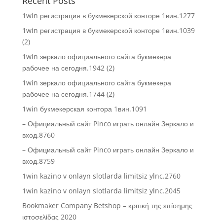
Recent Posts
1win регистрация в букмекерской конторе 1вин.1277
1win регистрация в букмекерской конторе 1вин.1039
(2)
1win зеркало официального сайта букмекера
рабочее на сегодня.1942 (2)
1win зеркало официального сайта букмекера
рабочее на сегодня.1744 (2)
1win букмекерская контора 1вин.1091
– Официальный сайт Pinco играть онлайн Зеркало и
вход.8760
– Официальный сайт Pinco играть онлайн Зеркало и
вход.8759
1win kazino v onlayn slotlarda limitsiz ylnc.2760
1win kazino v onlayn slotlarda limitsiz ylnc.2045
Bookmaker Company Betshop – κριτική της επίσημης
ιστοσελίδας 2020