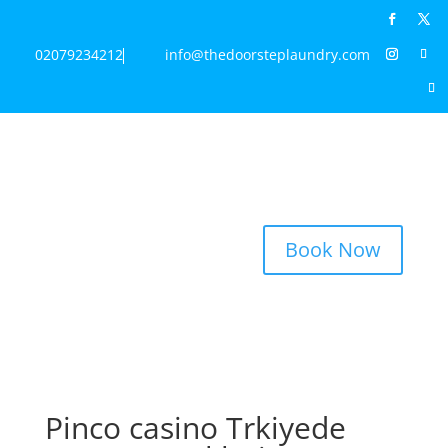
02079234212
info@thedoorsteplaundry.com
Book Now
Pinco casino Trkiyede