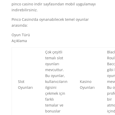
pinco casino indir sayfasından mobil uygulamayı
indirebilirsiniz.
Pinco Casino’da oynanabilecek temel oyunlar
arasında:
Oyun Türü
Açıklama
Çok çeşitli
Blac
temalı slot
Roul
oyunları
Bacc
mevcuttur.
gibi
Bu oyunlar,
oyun
Slot
kullanıcıların
Kasino
mevc
Oyunları
ilgisini
Oyunları
Bu o
çekmek için
prof
farklı
bir
temalar ve
atmo
bonuslar
için