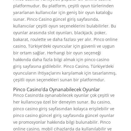
platformudur. Bu platform, çeşitli oyun türlerinden
yararlanan kullanıcılar için geniş bir oyun kataloğu
sunar. Pinco Casino güncel giriş sayfasında,
kullanıcılar çeşitli oyun seçeneklerini bulabilirler. Bu
oyunlar arasında slot oyunları, blackjack, poker,
bakarat, roulette ve daha fazlası yer alır. Pinco online
casino, Türkiye’deki oyuncular için güvenli ve uygun
bir ortam sağlar. Herhangi bir oyun seçeneği
hakkında daha fazla bilgi almak için pinco casino
giriş sayfasına gidilebilir. Pinco Casino, Türkiye’deki
oyuncuların ihtiyaçlarını karşılamak için tasarlanmış,
çeşitli oyun seçenekleri sunan bir platformdur.
Pinco Casino’da Oynanabilecek Oyunlar
Pinco Casino’da oynanabilecek oyunlar çok çeşitli ve
her kullanıcıya özel bir deneyim sunar. Bu casino,
pinco casino giriş sayfasından kolayca erişilebilir ve
pinco casino güncel giriş sayfasında güncel oyunlar
ve promosyonlar hakkında bilgi bulunabilir. Pinco
online casino, mobil cihazlarda da kullanılabilir ve