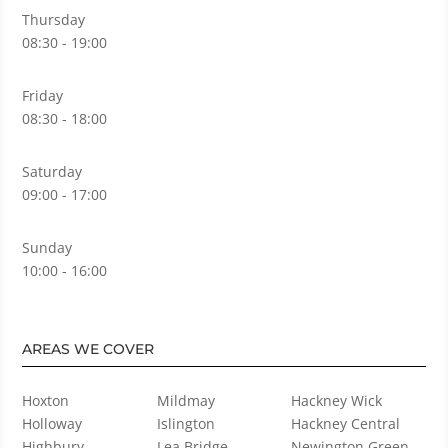
Thursday
08:30 - 19:00
Friday
08:30 - 18:00
Saturday
09:00 - 17:00
Sunday
10:00 - 16:00
AREAS WE COVER
Hoxton
Mildmay
Hackney Wick
Holloway
Islington
Hackney Central
Highbury
Lea Bridge
Newington Green