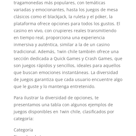
tragamonedas más populares, con temáticas
variadas y emocionantes, hasta los juegos de mesa
clásicos como el blackjack, la ruleta y el póker, la
plataforma ofrece opciones para todos los gustos. El
casino en vivo, con crupieres reales transmitiendo
en tiempo real, proporciona una experiencia
inmersiva y auténtica, similar a la de un casino
tradicional. Además, 1win chile también ofrece una
sección dedicada a Quick Games y Crash Games, que
son juegos rápidos y sencillos, ideales para aquellos
que buscan emociones instantáneas. La diversidad
de juegos garantiza que cada usuario encuentre algo
que le guste y lo mantenga entretenido.
Para ilustrar la diversidad de opciones, te
presentamos una tabla con algunos ejemplos de
juegos disponibles en 1win chile, clasificados por
categoría:
Categoría