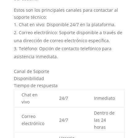
Estos son los principales canales para contactar al
soporte técnico:
Chat en vivo: Disponible 24/7 en la plataforma.
Correo electrónico: Soporte disponible a través de
una dirección de correo electrónico específica.
Teléfono: Opción de contacto telefónico para
asistencia inmediata.
Canal de Soporte
Disponibilidad
Tiempo de respuesta
Chat en
24/7
Inmediato
vivo
Dentro de
Correo
24/7
las 24
electrónico
horas