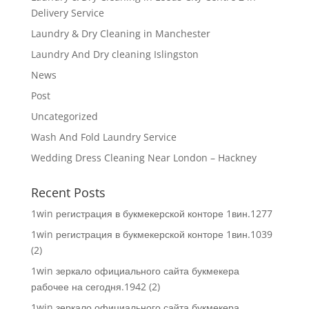
Delivery Service
Laundry & Dry Cleaning in Manchester
Laundry And Dry cleaning Islingston
News
Post
Uncategorized
Wash And Fold Laundry Service
Wedding Dress Cleaning Near London – Hackney
Recent Posts
1win регистрация в букмекерской конторе 1вин.1277
1win регистрация в букмекерской конторе 1вин.1039
(2)
1win зеркало официального сайта букмекера
рабочее на сегодня.1942 (2)
1win зеркало официального сайта букмекера