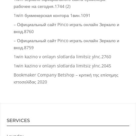
рабочее на сегодня.1744 (2)
1win букмекерская контора 1вин.1091
– Официальный сайт Pinco играть онлайн Зеркало и
вход.8760
– Официальный сайт Pinco играть онлайн Зеркало и
вход.8759
1win kazino v onlayn slotlarda limitsiz ylnc.2760
1win kazino v onlayn slotlarda limitsiz ylnc.2045
Bookmaker Company Betshop – κριτική της επίσημης
ιστοσελίδας 2020
SERVICES