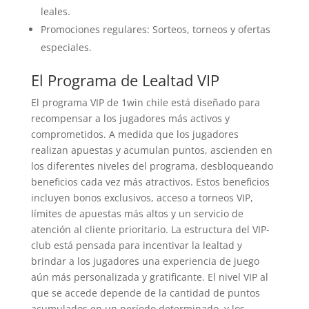
leales.
Promociones regulares: Sorteos, torneos y ofertas
especiales.
El Programa de Lealtad VIP
El programa VIP de 1win chile está diseñado para
recompensar a los jugadores más activos y
comprometidos. A medida que los jugadores
realizan apuestas y acumulan puntos, ascienden en
los diferentes niveles del programa, desbloqueando
beneficios cada vez más atractivos. Estos beneficios
incluyen bonos exclusivos, acceso a torneos VIP,
límites de apuestas más altos y un servicio de
atención al cliente prioritario. La estructura del VIP-
club está pensada para incentivar la lealtad y
brindar a los jugadores una experiencia de juego
aún más personalizada y gratificante. El nivel VIP al
que se accede depende de la cantidad de puntos
acumulados en un período determinado, y los