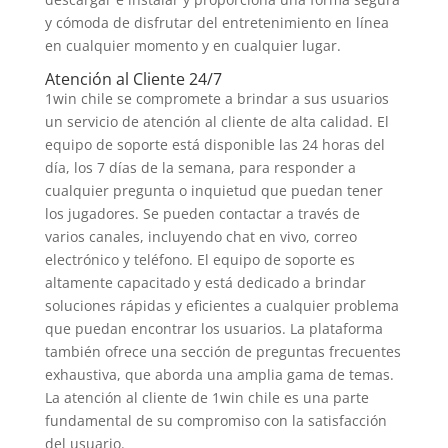
y cómoda de disfrutar del entretenimiento en línea
en cualquier momento y en cualquier lugar.
Atención al Cliente 24/7
1win chile se compromete a brindar a sus usuarios
un servicio de atención al cliente de alta calidad. El
equipo de soporte está disponible las 24 horas del
día, los 7 días de la semana, para responder a
cualquier pregunta o inquietud que puedan tener
los jugadores. Se pueden contactar a través de
varios canales, incluyendo chat en vivo, correo
electrónico y teléfono. El equipo de soporte es
altamente capacitado y está dedicado a brindar
soluciones rápidas y eficientes a cualquier problema
que puedan encontrar los usuarios. La plataforma
también ofrece una sección de preguntas frecuentes
exhaustiva, que aborda una amplia gama de temas.
La atención al cliente de 1win chile es una parte
fundamental de su compromiso con la satisfacción
del usuario.