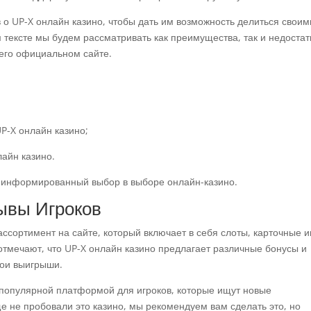
 о UP-X онлайн казино, чтобы дать им возможность делиться своим
 тексте мы будем рассматривать как преимущества, так и недостат
 его официальном сайте.
P-X онлайн казино;
айн казино.
е информированный выбор в выборе онлайн-казино.
ывы Игроков
ассортимент на сайте, который включает в себя слоты, карточные и
 отмечают, что UP-X онлайн казино предлагает различные бонусы и
вои выигрыши.
 популярной платформой для игроков, которые ищут новые
е не пробовали это казино, мы рекомендуем вам сделать это, но