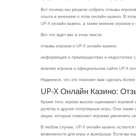
Вот почему мы решили собрать отзывы игроков
опыта и мнением о этом онлайн-казино. В этом
UP-X онлайн казино, а также мнение игроков о
Вот что ждет вас в этом тексте:
отзывы игроков о UP-X онлайн казино;
информация о преимуществах и недостатках U
мнение игроков о официальном сайте UP-X онл
Надеемся, что это поможет вам сделать боле
UP-X Онлайн Казино: Отз
Кроме того, игроки высоко оценивают игровой 
рулетку и другие популярные игры. Они также
акции, которые помогают игрокам увеличить с
В любом случае, UP-X онлайн казино остается
возможности для игры и выигрыша. Если вы ещ