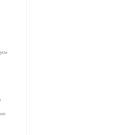
нусы
р
ино