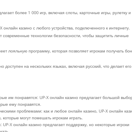
лагает более 1 000 игр, включая слоты, карточные игры, рулетку и
-X онлайн казино с любого устройства, подключенного к интернету.
ет современные технологии безопасности, чтобы защитить личные
еет лояльную программу, которая позволяет игрокам получать бо
 доступен на нескольких языках, включая русский, что делает его
торые им понравятся: UP-X онлайн казино предлагает большой выбо
торые ему понравятся.
ическими проблемами: как и любое онлайн казино, UP-X онлайн каз
, которые могут помешать игрокам играть.
: UP-X онлайн казино предлагает поддержку, но некоторые игроки
кать.