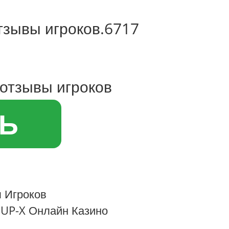
тзывы игроков.6717
 отзывы игроков
ТЬ
 Игроков
 UP-X Онлайн Казино