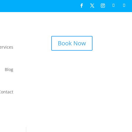
Book Now
ervices
Blog
Contact