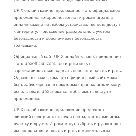
UP-X онлайн казино: приложение – это официальное
приложение, которое позволяет игрокам играть в
онлайн-казино на любом устройстве, где есть доступ
к интернету. Приложение разработано с учетом
безопасности и обеспечивает безопасность
транзакций.
Официальный сайт UP-X онлайн казино: приложение
– это upxofficial.com, где игроки могут
зарегистрироваться, сделать депозит и начать играть.
Однако, в связи с тем, что официальный сайт может
быть заблокирован в некоторых странах, игроки могут
использовать upx зеркало, чтобы иметь доступ к
приложению.
UP-X онлайн казино: приложение предлагает
широкий спектр игр, включая слоты, карточные игры,
рулетку и другие. Игроки могут выбрать игру, которая
им понравится, и начать играть с минимальным