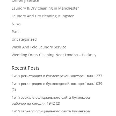
Delivery Service
Laundry & Dry Cleaning in Manchester
Laundry And Dry cleaning Islingston
News
Post
Uncategorized
Wash And Fold Laundry Service
Wedding Dress Cleaning Near London – Hackney
Recent Posts
1win регистрация в букмекерской конторе 1вин.1277
1win регистрация в букмекерской конторе 1вин.1039
(2)
1win зеркало официального сайта букмекера
рабочее на сегодня.1942 (2)
1win зеркало официального сайта букмекера