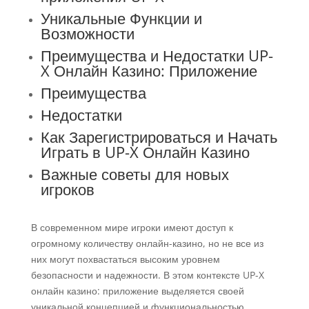
Уникальные Функции и
Возможности
Преимущества и Недостатки UP-
X Онлайн Казино: Приложение
Преимущества
Недостатки
Как Зарегистрироваться и Начать
Играть в UP-X Онлайн Казино
Важные советы для новых
игроков
В современном мире игроки имеют доступ к
огромному количеству онлайн-казино, но не все из
них могут похвастаться высоким уровнем
безопасности и надежности. В этом контексте UP-X
онлайн казино: приложение выделяется своей
уникальной концепцией и функциональностью.