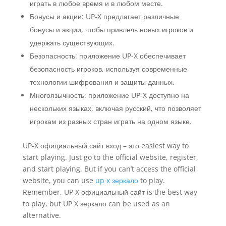
играть в любое время и в любом месте.
Бонусы и акции: UP-X предлагает различные
бонусы и акции, чтобы привлечь новых игроков и
удержать существующих.
Безопасность: приложение UP-X обеспечивает
безопасность игроков, используя современные
технологии шифрования и защиты данных.
Многоязычность: приложение UP-X доступно на
нескольких языках, включая русский, что позволяет
игрокам из разных стран играть на одном языке.
UP-X официальный сайт вход – это easiest way to
start playing. Just go to the official website, register,
and start playing. But if you can’t access the official
website, you can use
up x зеркало
to play.
Remember, UP X официальный сайт is the best way
to play, but UP X зеркало can be used as an
alternative.