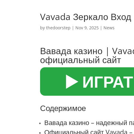
Vavada Зеркало Вход 
by
thedoorstep
|
Nov 9, 2025
|
News
Вавада казино | Vava
официальный сайт
▶️ ИГРА
Содержимое
Вавада казино – надежный п
Официальный сайт Vavada – 