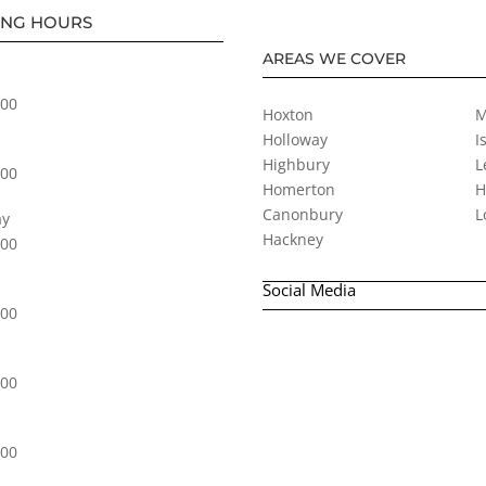
ING HOURS
AREAS WE COVER
:00
Hoxton
M
Holloway
I
Highbury
L
:00
Homerton
H
Canonbury
L
y
Hackney
:00
Social Media
:00
:00
:00