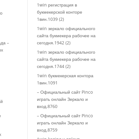
1win регистрация в
букмекерской конторе
то
1вин.1039 (2)
1win зеркало официального
сайта букмекера рабочее на
ада –
сегодня.1942 (2)
ых
1win зеркало официального
сайта букмекера рабочее на
сегодня.1744 (2)
1win букмекерская контора
1вин.1091
– Официальный сайт Pinco
играть онлайн Зеркало и
ый
вход.8760
е
– Официальный сайт Pinco
играть онлайн Зеркало и
вход.8759
х