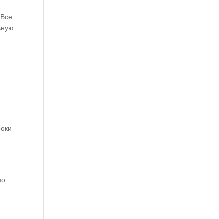
 Все
ьную
роки
но