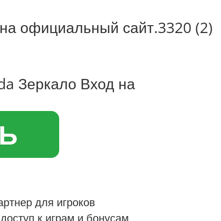
на официальный сайт.3320 (2)
da Зеркало Вход на
ТЬ
артнер для игроков
доступ к играм и бонусам