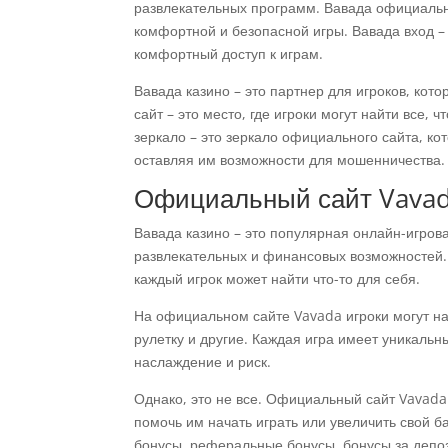
развлекательных программ. Вавада официальный
комфортной и безопасной игры. Вавада вход – 
комфортный доступ к играм.
Вавада казино – это партнер для игроков, ко
сайт – это место, где игроки могут найти все,
зеркало – это зеркало официального сайта, ко
оставляя им возможности для мошенничества.
Официальный сайт Vavada
Вавада казино – это популярная онлайн-игров
развлекательных и финансовых возможностей
каждый игрок может найти что-то для себя.
На официальном сайте Vavada игроки могут най
рулетку и другие. Каждая игра имеет уникаль
наслаждение и риск.
Однако, это не все. Официальный сайт Vavada
помочь им начать играть или увеличить свой б
бонусы, реферальные бонусы, бонусы за депоз