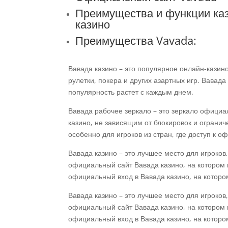
Преимущества и функции каз
казино
Преимущества Vavada:
Вавада казино – это популярное онлайн-казино
рулетки, покера и других азартных игр. Вавада
популярность растет с каждым днем.
Вавада рабочее зеркало – это зеркало официал
казино, не зависящим от блокировок и огранич
особенно для игроков из стран, где доступ к 
Вавада казино – это лучшее место для игроков
официальный сайт Вавада казино, на котором 
официальный вход в Вавада казино, на которо
Вавада казино – это лучшее место для игроков
официальный сайт Вавада казино, на котором 
официальный вход в Вавада казино, на которо