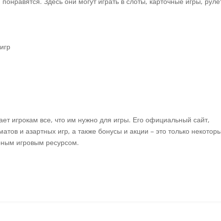
м понравятся. Здесь они могут играть в слоты, карточные игры, руле
игр
гает игрокам все, что им нужно для игры. Его официальный сайт,
атов и азартных игр, а также бонусы и акции – это только некотор
рным игровым ресурсом.