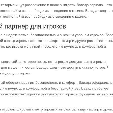
, которые ищут развлечение и шанс выиграть. Вавада зеркало – это
можно найти все необходимые сведения о казино. Вавада вход – э
м можно найти все необходимые сведения о казино.
й партнер для игроков
ся с надежностью, безопасностью и высоким уровнем сервиса. Вав
ий спектр игровых автоматов, азартных игр и других развлекательн
о, где игроки могут найти все, что им нужно для комфортной и
ьного сайта, которое позволяет игрокам доступаться к играм и
для мошенничества. Вавада вход – это доступ к казино, который
й доступ к играм.
торый обеспечивает им безопасность и комфорт. Вавада официальн
 что им нужно для комфортной и безопасной игры. Вавада рабочее
торое позволяет игрокам доступаться к играм и функциям казино, н
т игрокам широкий спектр игровых автоматов, азартных игр и други