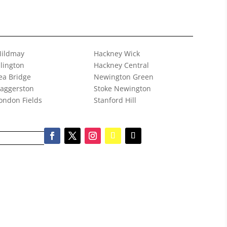
ildmay
Hackney Wick
slington
Hackney Central
ea Bridge
Newington Green
aggerston
Stoke Newington
ondon Fields
Stanford Hill