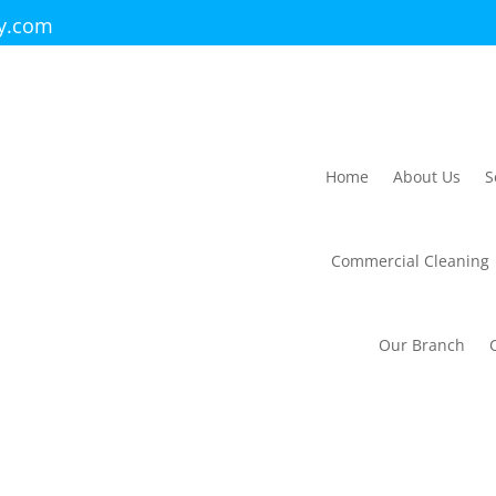
ry.com
Home
About Us
S
Commercial Cleaning
Our Branch